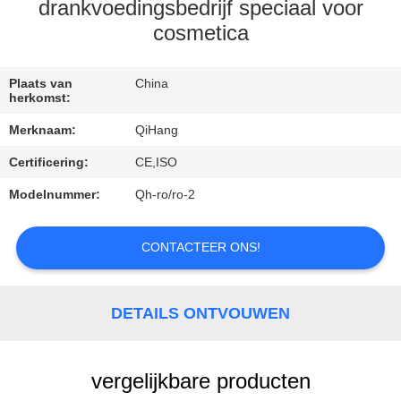
CONTACTEER
drankvoedingsbedrijf speciaal voor
ONS
cosmetica
VERZOEK
Plaats van
China
herkomst:
OM
Merknaam:
QiHang
EEN
Certificering:
CE,ISO
CITAAT
Modelnummer:
Qh-ro/ro-2
NIEUWS
CONTACTEER ONS!
GEVALLEN
DETAILS ONTVOUWEN
vergelijkbare producten