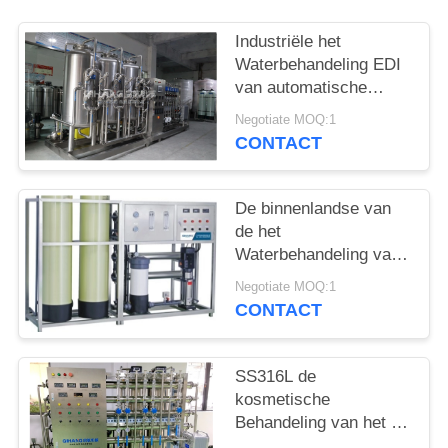
Industriële het
Waterbehandeling EDI
van automatische
Controlero voor
Negotiate MOQ:1
Schoonheidsmiddelen
CONTACT
De binnenlandse van
de het
Waterbehandeling van
SS316L 0.5T RO van
Negotiate MOQ:1
het Materiaalro
CONTACT
Machine van de het
Waterzuiveringsinstallatie
SS316L de
kosmetische
Behandeling van het de
Omgekeerde