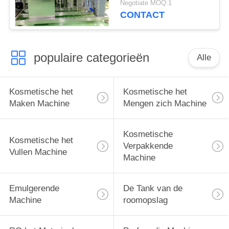
Negotiate MOQ:1
Osmosewater van het
CONTACT
Productiemateriaal
populaire categorieën
Alle
Kosmetische het
Kosmetische het
Maken Machine
Mengen zich Machine
Kosmetische
Kosmetische het
Verpakkende
Vullen Machine
Machine
Emulgerende
De Tank van de
Machine
roomopslag