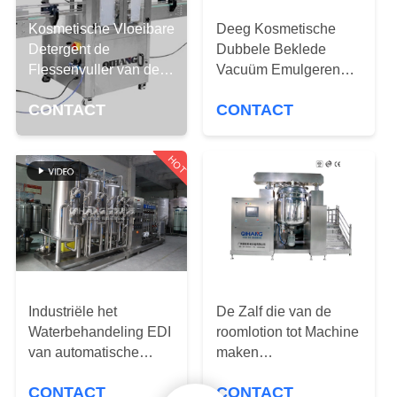
CONTACTEER
ONS
Kosmetische Vloeibare
Deeg Kosmetische
Detergent de
Dubbele Beklede
Flessenvuller van de
Vacuüm Emulgerende
NIEUWS
Vullende
het Mengen zich
CONTACT
CONTACT
Machineshampoo
Machine
GEVALLEN
HOT
VERZOEK
OM
EEN
CITAAT
Industriële het
De Zalf die van de
Waterbehandeling EDI
roomlotion tot Machine
SITEMAP
van automatische
maken
Controlero voor
Vacuümhomogenizier-
CONTACT
CONTACT
Schoonheidsmiddelen
Emulgator