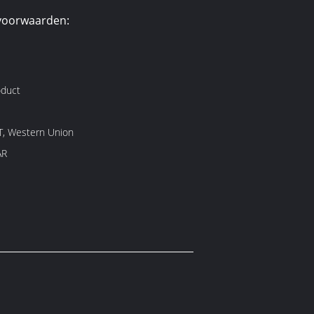
voorwaarden:
oduct
/T, Western Union
AR