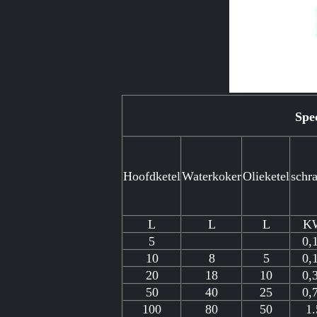
Spec
Hoofdketel
Waterkoker
Olieketel
schr
L
L
L
K
5
0,
10
8
5
0,
20
18
10
0,
50
40
25
0,
100
80
50
1.