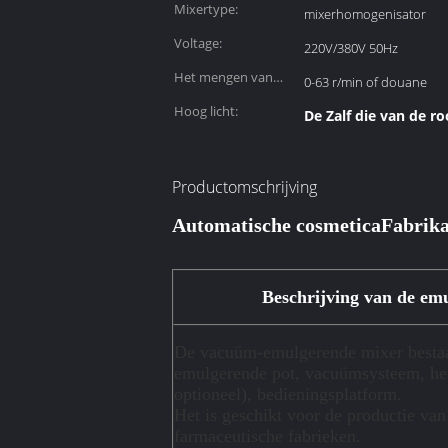
Mixertype:
mixerhomogenisator
Voltage:
220V/380V 50Hz
Het mengen van
0-63 r/min of douane
Snelheid:
Hoog licht:
De Zalf die van de 
Productomschrijving
Automatische cosmetica
Fabrika
Beschrijving van de em
De vacuüm-emulgerende mixer bestaat 
emulgerende pot, vacuümsysteem, hef
optioneel), bedieningsplatform.
Het is geschikt voor de productie va
farmaceutische fabrieken.