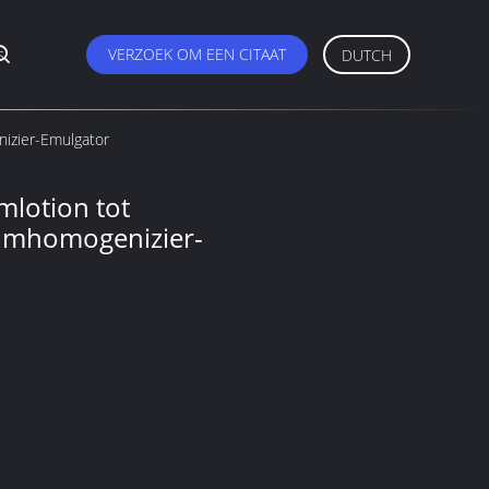
s
VERZOEK OM EEN CITAAT
DUTCH
izier-Emulgator
mlotion tot
ümhomogenizier-