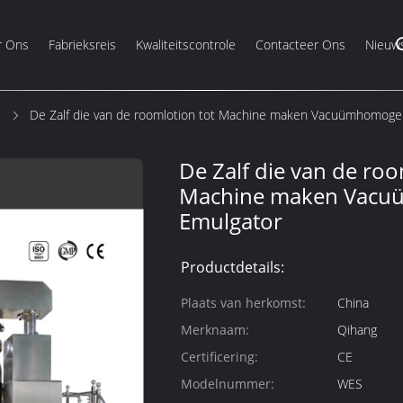
r Ons
Fabrieksreis
Kwaliteitscontrole
Contacteer Ons
Nieuw
e
De Zalf die van de roomlotion tot Machine maken Vacuümhomogen
De Zalf die van de roo
Machine maken Vacu
Emulgator
Productdetails:
Plaats van herkomst:
China
Merknaam:
Qihang
Certificering:
CE
Modelnummer:
WES