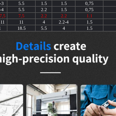
-3
5.5
1.5
1.5
0,75
-4
5.5
2.2
1.5
0,75
7,5
7,5
2.2
2.2
1.1
-11
11
4
2.2-4
1.5
1
18.5
5.5
4
1.5
VERZENDEN