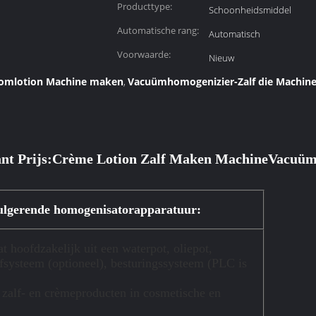
Producttype:
Schoonheidsmiddel
Automatische rang:
Automatisch
Voorwaarde:
Nieuw
roomlotion Machine maken
Vacuümhomogenizier-Zalf die Machin
,
nt Prijs:
Crème Lotion Zalf Maken Machine
Vacuüm
ulgerende homogenisatorapparatuur:
hoofdzakelijk uit een waterpot, oliepot,
systeem (optioneel), besturingssysteem (PLC is
n zalf- en crèmeproducten in cosmetische en