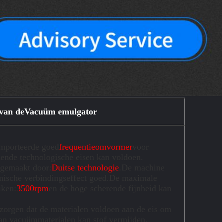
van de
Vacuüm emulgator
ïmporteerde goed
frequentieomvormer
voor
llende technologische eisen kan voldoen.
 gemaakt door:
Duitse technologie
.De machine
nische verbindingseffect goed.De maximale
iken:
3500rpm
en de hoge scherende fijnheid kan
orgen dat de materialen voldoen aan de eis om
van vacuümmaterialen kan stof vermijden.