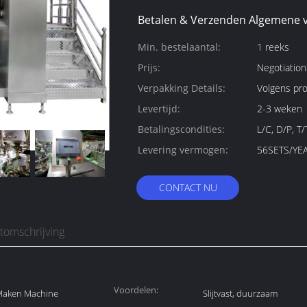
Betalen & Verzenden Algemene 
Min. bestelaantal:
1 reeks
Prijs:
Negotiation
Verpakking Details:
Volgens pr
Levertijd:
2-3 weken
Betalingscondities:
L/C, D/P, T
Levering vermogen:
56SETS/YE
CONTACT NU
tomschrijving
Voordelen:
Maken Machine
Slijtvast, duurzaam