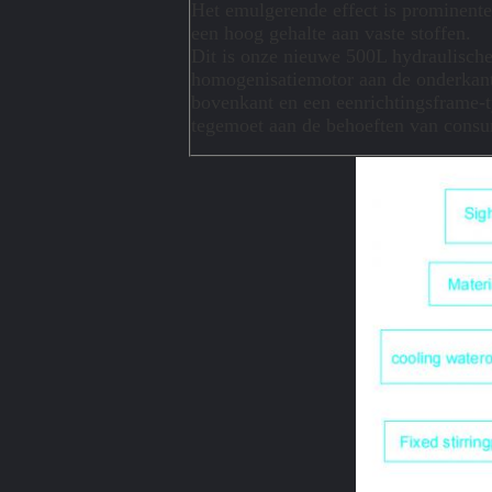
Het emulgerende effect is prominente
een hoog gehalte aan vaste stoffen.
Dit is onze nieuwe 500L hydraulisch
homogenisatiemotor aan de onderkant,
bovenkant en een eenrichtingsframe-t
tegemoet aan de behoeften van consum