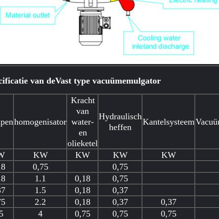
ificatie van de
Vast type vacuümemulgator
Kracht
van
Hydraulisch
apen
homogenisator
water-
Kantelsysteem
Vacuü
heffen
en
Laat een bericht achter
olieketel
We bellen je snel terug!
W
KW
KW
KW
KW
18
0,75
0,75
18
1.1
0,18
0,75
37
1.5
0,18
0,37
75
2.2
0,18
0,37
0,37
5
4
0,75
0,75
0,75