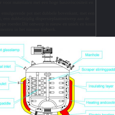
r voor materialen met een hoge basisviscositeit en
e emulgerende pot met dubbele bovenkant, met een
 een dubbelzijdig dispersieplaatontwerp aan de
ype roerder.Dit ontwerp is nieuw en uniek en komt
enten in het nieuwe tijdperk.