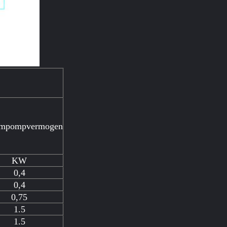
mpompvermogen
KW
0,4
0,4
0,75
1.5
1.5