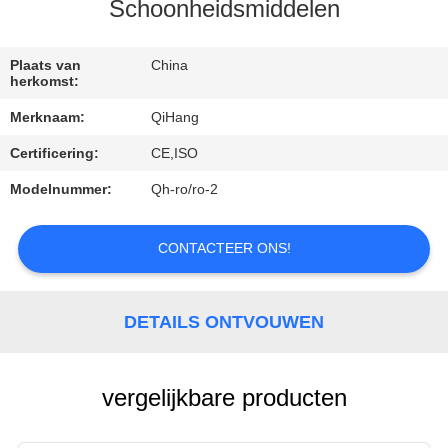
CONTACTEER
Schoonheidsmiddelen
ONS
Plaats van
China
herkomst:
VERZOEK
Merknaam:
QiHang
OM
Certificering:
CE,ISO
EEN
Modelnummer:
Qh-ro/ro-2
CITAAT
CONTACTEER ONS!
NIEUWS
GEVALLEN
DETAILS ONTVOUWEN
vergelijkbare producten