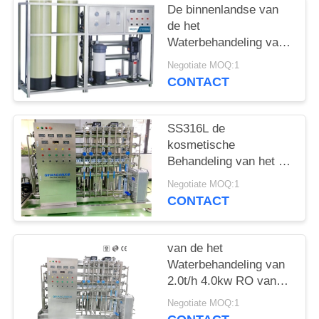
De binnenlandse van
de het
Waterbehandeling van
SS316L 0.5T RO van
Negotiate MOQ:1
het Materiaalro
CONTACT
Machine van de het
Waterzuiveringsinstallatie
SS316L de
kosmetische
Behandeling van het de
Omgekeerde
Negotiate MOQ:1
Osmosewater van het
CONTACT
Productiemateriaal
van de het
Waterbehandeling van
2.0t/h 4.0kw RO van
het het Materiaalwater
Negotiate MOQ:1
de Reinigingsinstallatie