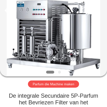
Qihang
Machinery
&
Equipment
Co.,
Ltd.
All
Rights
HUIS
Reserved.
PRODUCTEN
ONGEVEER
ONS
FABRIEKSREIS
Parfum die Machine maken
KWALITEITSCONTROLE
De integrale Secundaire 5P-Parfum
het Bevriezen Filter van het