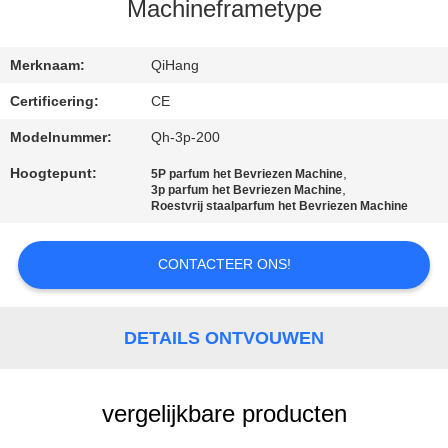
CONTACTEER
Machineframetype
ONS
Merknaam:
QiHang
NIEUWS
Certificering:
CE
Modelnummer:
Qh-3p-200
GEVALLEN
Hoogtepunt:
,
5P parfum het Bevriezen Machine
,
3p parfum het Bevriezen Machine
Roestvrij staalparfum het Bevriezen Machine
VERZOEK
OM
CONTACTEER ONS!
EEN
CITAAT
DETAILS ONTVOUWEN
SITEMAP
vergelijkbare producten