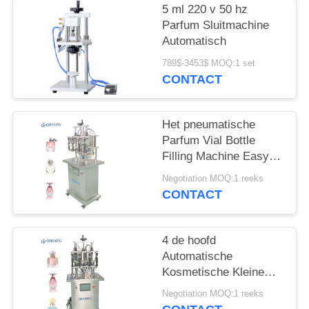
5 ml 220 v 50 hz
Parfum Sluitmachine
Automatisch
789$-3453$ MOQ:1 set
CONTACT
Het pneumatische
Parfum Vial Bottle
Filling Machine Easy
van Keulen om te
Negotiation MOQ:1 reeks
werken
CONTACT
4 de hoofd
Automatische
Kosmetische Kleine
Vloeibare Vuller van de
Negotiation MOQ:1 reeks
Etherische oliefles