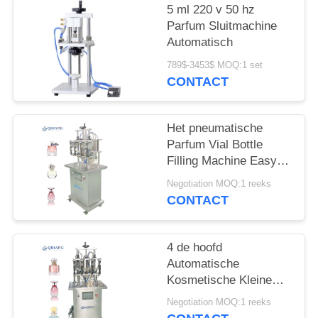
5 ml 220 v 50 hz
Parfum Sluitmachine
Automatisch
789$-3453$ MOQ:1 set
CONTACT
Het pneumatische
Parfum Vial Bottle
Filling Machine Easy
van Keulen om te
Negotiation MOQ:1 reeks
werken
CONTACT
4 de hoofd
Automatische
Kosmetische Kleine
Vloeibare Vuller van de
Negotiation MOQ:1 reeks
Etherische oliefles