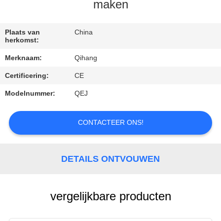
CONTACTEER
maken
ONS
Plaats van
China
herkomst:
VERZOEK
Merknaam:
Qihang
OM
Certificering:
CE
EEN
Modelnummer:
QEJ
CITAAT
CONTACTEER ONS!
NIEUWS
GEVALLEN
DETAILS ONTVOUWEN
vergelijkbare producten