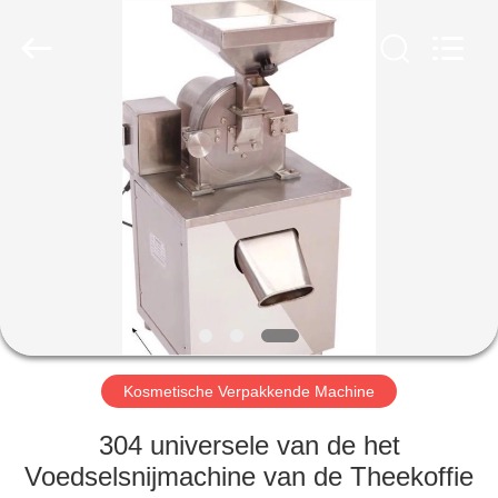
Qihang
Machinery
&
Equipment
Co.,
Ltd.
All
Rights
HUIS
Reserved.
PRODUCTEN
ONGEVEER
ONS
FABRIEKSREIS
Kosmetische Verpakkende Machine
KWALITEITSCONTROLE
304 universele van de het
Voedselsnijmachine van de Theekoffie