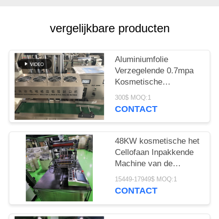
PRIVACY
POLICY
vergelijkbare producten
Aluminiumfolie
Verzegelende 0.7mpa
Kosmetische
Verpakkende Machine
300$ MOQ:1
CONTACT
48KW kosmetische het
Cellofaan Inpakkende
Machine van de
Condoomdoos
15449-17949$ MOQ:1
CONTACT