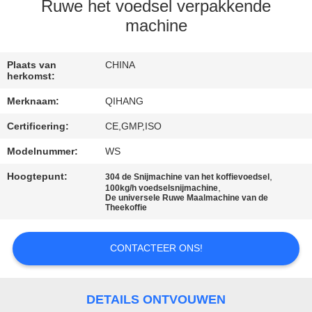
CONTACTEER
Ruwe het voedsel verpakkende
ONS
machine
NIEUWS
Plaats van
CHINA
herkomst:
Merknaam:
QIHANG
GEVALLEN
Certificering:
CE,GMP,ISO
Modelnummer:
WS
VERZOEK
OM
Hoogtepunt:
,
304 de Snijmachine van het koffievoedsel
,
100kg/h voedselsnijmachine
EEN
De universele Ruwe Maalmachine van de
Theekoffie
CITAAT
CONTACTEER ONS!
SITEMAP
DETAILS ONTVOUWEN