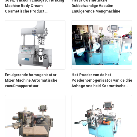
PRIVACY
50 HZ Vacuüm Emulgator Making
Pasta Cosmetische
Machine Body Cream
Dubbelwandige Vacuüm
POLICY
Cosmetische Product
Emulgerende Mengmachine
Apparatuur
Emulgerende homogenisator
Het Poeder van de het
Mixer Machine Automatische
Poederhomogenisator van de drie
vacuümapparatuur
Ashoge snelheid Kosmetische
het Mengen zich Machine