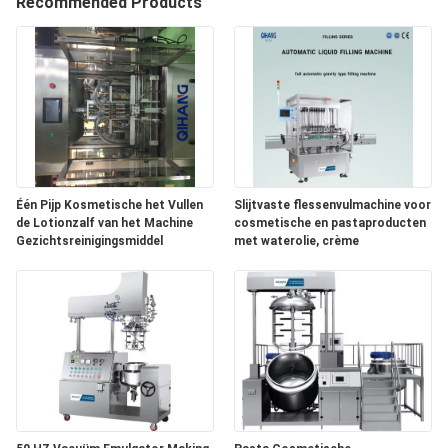
CONTACTEER
Recommended Products
ONS
NIEUWS
GEVALLEN
Één Pijp Kosmetische het Vullen
Slijtvaste flessenvulmachine voor
VERZOEK
de Lotionzalf van het Machine
cosmetische en pastaproducten
Gezichtsreinigingsmiddel
met waterolie, crème
OM
EEN
CITAAT
SITEMAP