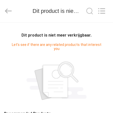
Maken
Machine
Supplier.
Dit product is niet meer verkrijgbaar.
Copyright
©
2020
-
2025
HUIS
Guangzhou
Qihang
Machinery
Dit product is niet meer verkrijgbaar.
&
Equipment
PRODUCTEN
Co.,
Let's see if there are any related products that interest
Ltd.
All
you
Rights
Reserved.
ONGEVEER
ONS
FABRIEKSREIS
KWALITEITSCONTROLE