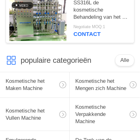
SS316L de
kosmetische
Behandeling van het de
Omgekeerde
Negotiate MOQ:1
Osmosewater van het
CONTACT
Productiemateriaal
populaire categorieën
Alle
Kosmetische het
Kosmetische het
Maken Machine
Mengen zich Machine
Kosmetische
Kosmetische het
Verpakkende
Vullen Machine
Machine