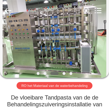
Qihang
Machinery
&
Equipment
Co.,
Ltd.
All
Rights
HUIS
Reserved.
PRODUCTEN
ONGEVEER
ONS
FABRIEKSREIS
RO het Materiaal van de waterbehandeling
KWALITEITSCONTROLE
De vloeibare Tandpasta van de de
Behandelingszuiveringsinstallatie van