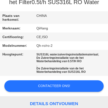
CONTACTEER
het Filter0.5t/h SUS316L RO Water
ONS
Plaats van
CHINA
herkomst:
NIEUWS
Merknaam:
QiHang
Certificering:
CE,ISO
GEVALLEN
Modelnummer:
Qh-ro/ro-2
VERZOEK
Hoogtepunt:
,
SUS316L waterzuiveringsinstallatiemateriaal
De Zuiveringsinstallatie van de het
OM
Waterbehandeling van 0.5T/H RO
,
EEN
De Zuiveringsinstallatie van de het
Waterbehandeling van SUS316L RO
CITAAT
CONTACTEER ONS!
SITEMAP
DETAILS ONTVOUWEN