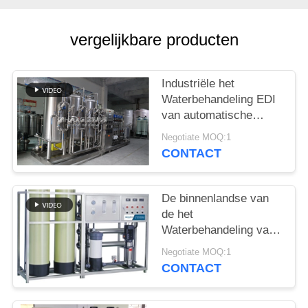
PRIVACY
POLICY
vergelijkbare producten
Industriële het
Waterbehandeling EDI
van automatische
Controlero voor
Negotiate MOQ:1
Schoonheidsmiddelen
CONTACT
De binnenlandse van
de het
Waterbehandeling van
SS316L 0.5T RO van
Negotiate MOQ:1
het Materiaalro
CONTACT
Machine van de het
Waterzuiveringsinstallatie