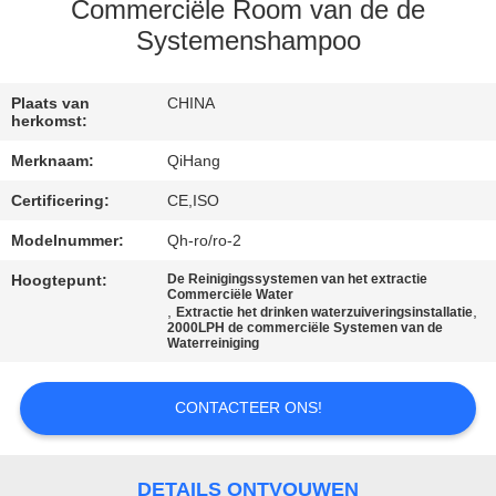
CONTACTEER
Commerciële Room van de de
ONS
Systemenshampoo
NIEUWS
Plaats van
CHINA
herkomst:
Merknaam:
QiHang
GEVALLEN
Certificering:
CE,ISO
Modelnummer:
Qh-ro/ro-2
VERZOEK
OM
Hoogtepunt:
De Reinigingssystemen van het extractie
Commerciële Water
,
,
Extractie het drinken waterzuiveringsinstallatie
EEN
2000LPH de commerciële Systemen van de
Waterreiniging
CITAAT
CONTACTEER ONS!
SITEMAP
DETAILS ONTVOUWEN