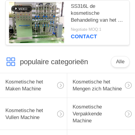
SS316L de
kosmetische
Behandeling van het de
Omgekeerde
Negotiate MOQ:1
Osmosewater van het
CONTACT
Productiemateriaal
populaire categorieën
Alle
Kosmetische het
Kosmetische het
Maken Machine
Mengen zich Machine
Kosmetische
Kosmetische het
Verpakkende
Vullen Machine
Machine