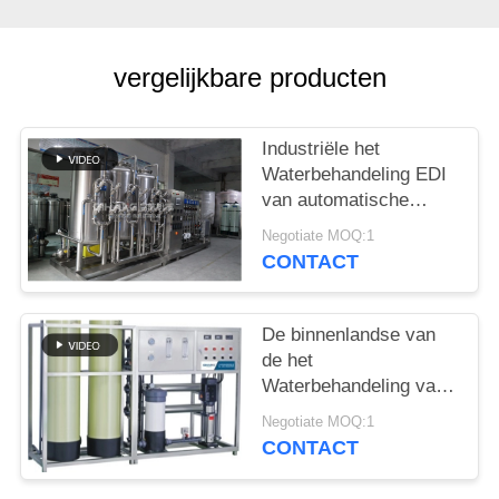
PRIVACY
POLICY
vergelijkbare producten
Industriële het
Waterbehandeling EDI
van automatische
Controlero voor
Negotiate MOQ:1
Schoonheidsmiddelen
CONTACT
De binnenlandse van
de het
Waterbehandeling van
SS316L 0.5T RO van
Negotiate MOQ:1
het Materiaalro
CONTACT
Machine van de het
Waterzuiveringsinstallatie