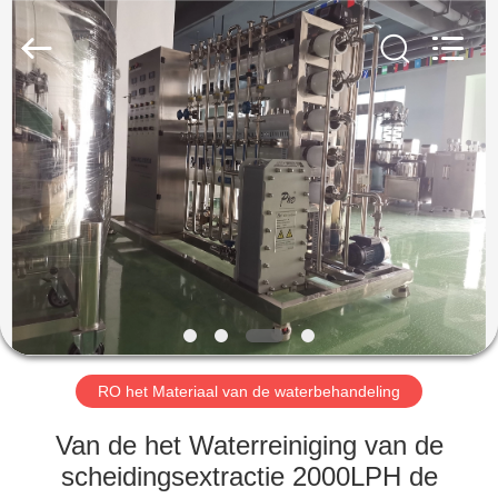
Qihang
Machinery
&
Equipment
Co.,
Ltd.
All
Rights
HUIS
Reserved.
PRODUCTEN
ONGEVEER
ONS
FABRIEKSREIS
RO het Materiaal van de waterbehandeling
KWALITEITSCONTROLE
Van de het Waterreiniging van de
scheidingsextractie 2000LPH de