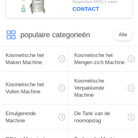
Negotiation MOQ:1 reeks
Etherische oliefles
CONTACT
populaire categorieën
Alle
Kosmetische het
Kosmetische het
Maken Machine
Mengen zich Machine
Kosmetische
Kosmetische het
Verpakkende
Vullen Machine
Machine
Emulgerende
De Tank van de
Machine
roomopslag