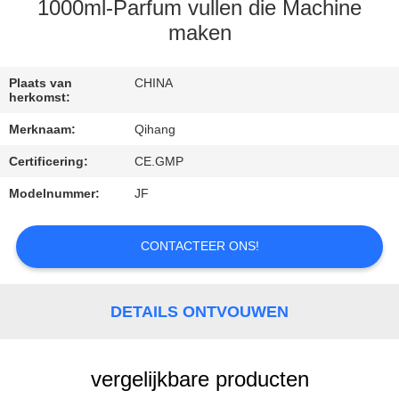
CONTACTEER
1000ml-Parfum vullen die Machine
ONS
maken
VERZOEK
Plaats van
CHINA
herkomst:
OM
Merknaam:
Qihang
EEN
Certificering:
CE.GMP
CITAAT
Modelnummer:
JF
NIEUWS
CONTACTEER ONS!
GEVALLEN
DETAILS ONTVOUWEN
vergelijkbare producten