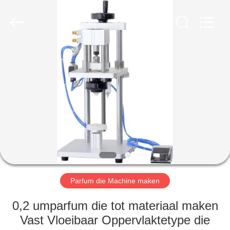
Maken
Machine
Leverancier.
Copyright
©
2020
-
2023
HUIS
cosmetic-
makingmachine.com.
All
Rights
Reserved.
PRODUCTEN
ONGEVEER
ONS
FABRIEKSREIS
Parfum die Machine maken
KWALITEITSCONTROLE
0,2 umparfum die tot materiaal maken
Vast Vloeibaar Oppervlaktetype die