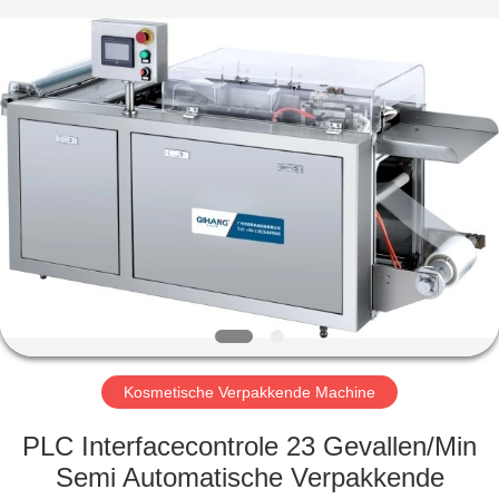
Qihang
Machinery
&
Equipment
Co.,
Ltd.
All
Rights
HUIS
Reserved.
PRODUCTEN
ONGEVEER
ONS
FABRIEKSREIS
Kosmetische Verpakkende Machine
KWALITEITSCONTROLE
PLC Interfacecontrole 23 Gevallen/Min
Semi Automatische Verpakkende