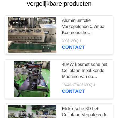
PRIVACY
vergelijkbare producten
POLICY
Aluminiumfolie
Verzegelende 0.7mpa
Kosmetische
Verpakkende Machine
300$ MOQ:1
CONTACT
48KW kosmetische het
Cellofaan Inpakkende
Machine van de
Condoomdoos
15449-17949$ MOQ:1
CONTACT
Elektrische 3D het
Cellofaan Verpakkende