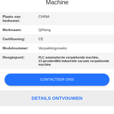
CONTACTEER
Machine
ONS
Plaats van
CHINA
herkomst:
NIEUWS
Merknaam:
QiHang
Certificering:
CE
GEVALLEN
Modelnummer:
Verpakkingsreeks
VERZOEK
Hoogtepunt:
,
PLC automatische verpakkende machine
23 gevallen/Min industriële vacuüm verpakkende
OM
machine
EEN
CONTACTEER ONS!
CITAAT
SITEMAP
DETAILS ONTVOUWEN