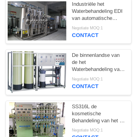
Industriële het
Waterbehandeling EDI
van automatische
Controlero voor
Negotiate MOQ:1
Schoonheidsmiddelen
CONTACT
De binnenlandse van
de het
Waterbehandeling van
SS316L 0.5T RO van
Negotiate MOQ:1
het Materiaalro
CONTACT
Machine van de het
Waterzuiveringsinstallatie
SS316L de
kosmetische
Behandeling van het de
Omgekeerde
Negotiate MOQ:1
Osmosewater van het