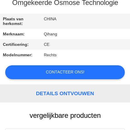
CONTACTEER
Omgekeerde Osmose Technologie
ONS
Plaats van
CHINA
herkomst:
VERZOEK
Merknaam:
Qihang
OM
Certificering:
CE
EEN
Modelnummer:
Rechts
CITAAT
CONTACTEER ONS!
NIEUWS
GEVALLEN
DETAILS ONTVOUWEN
vergelijkbare producten