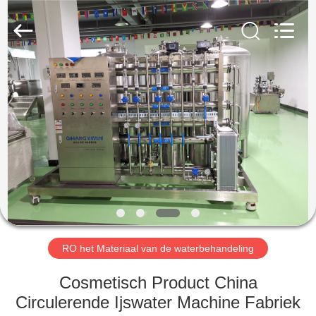
Maken
Machine
Leverancier.
Copyright
©
2020
-
2023
HUIS
cosmetic-
makingmachine.com.
All
Rights
Reserved.
PRODUCTEN
ONGEVEER
ONS
FABRIEKSREIS
RO het Materiaal van de waterbehandeling
KWALITEITSCONTROLE
Cosmetisch Product China
Circulerende Ijswater Machine Fabriek