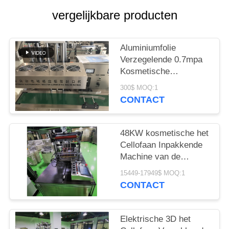
PRIVACY
vergelijkbare producten
POLICY
Aluminiumfolie
Verzegelende 0.7mpa
Kosmetische
Verpakkende Machine
300$ MOQ:1
CONTACT
48KW kosmetische het
Cellofaan Inpakkende
Machine van de
Condoomdoos
15449-17949$ MOQ:1
CONTACT
Elektrische 3D het