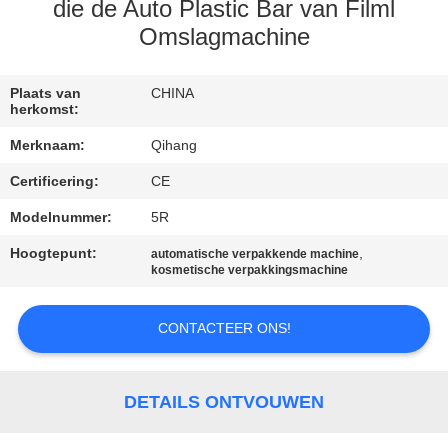
CONTACTEER
die de Auto Plastic Bar van Filml
ONS
Omslagmachine
NIEUWS
Plaats van
CHINA
herkomst:
Merknaam:
Qihang
GEVALLEN
Certificering:
CE
Modelnummer:
5R
VERZOEK
OM
Hoogtepunt:
,
automatische verpakkende machine
kosmetische verpakkingsmachine
EEN
CITAAT
CONTACTEER ONS!
SITEMAP
DETAILS ONTVOUWEN