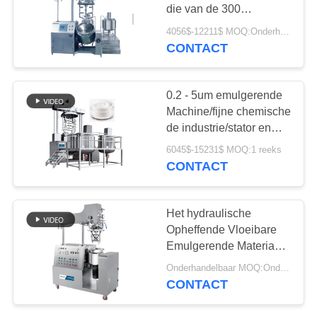
PRIVACY
die van de 300
POLICY
netwerkemulgering
4056$-12211$ MOQ:Onderhandeling
machine maken
CONTACT
0.2 - 5um emulgerende
Machine/fijne chemische
de industrie/stator en
rotor/nanometermaterialen
6045$-15231$ MOQ:1 reeks
CONTACT
Het hydraulische
Opheffende Vloeibare
Emulgerende Materiaal
van 50L/Emulgerend
Onderhandelbaar MOQ:Onderhandeling
Materiaal
CONTACT