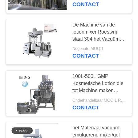
CONTACTEER
Machine Emulgerend
CONTACT
Materiaal
ONS
De Machine van de
NIEUWS
lotionmixer Roestvrij
staal 304 het Vacuüm
Emulgerende Materiaal
GEVALLEN
Negotiate MOQ:1
van 110V 500L
CONTACT
VERZOEK
100L-500L GMP
OM
Kosmetische Lotion die
EEN
tot Machine maken
Vacuüm Emulgerend
CITAAT
Onderhandelbaar MOQ:1 REEKS
Materiaal
CONTACT
SITEMAP
het Materiaal vacuüm
emulgerend mixer/gel