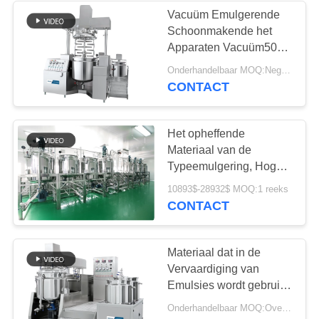
Vacuüm Emulgerende
Schoonmakende het
Apparaten Vacuüm5000l
Emulgerende Machine
Onderhandelbaar MOQ:Negotiable1
van de Mixermachine
CONTACT
CIP
Het opheffende
Materiaal van de
Typeemulgering, Hogere
Vacuüm Emulgerende
10893$-28932$ MOQ:1 reeks
Mixermachine
CONTACT
Materiaal dat in de
Vervaardiging van
Emulsies wordt gebruikt,
de Machine van de
Onderhandelbaar MOQ:Overeen te komen
Emulsiemixer/Vacuümemulga