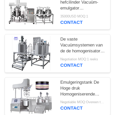
hefcilinder Vacuüm-
emulgator
Homogenisator voor
35000USD MOQ:1
homogeen mengsel
CONTACT
De vaste
Vacuümsystemen van
de de homogenisator
Elektrocontrole van de
Negotiation MOQ:1 reeks
Homogenisator
CONTACT
Emulgerende Machine
pneumatische
Emulgeringstank De
Hoge druk
Homogeniserende
Machine van
Negotiable MOQ:Overeen te komen
220V/380V 50HZ
CONTACT