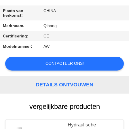
CONTACTEER
ONS
Plaats van
CHINA
herkomst:
Merknaam:
Qihang
VERZOEK
Certificering:
CE
OM
EEN
Modelnummer:
AW
CITAAT
CONTACTEER ONS!
NIEUWS
DETAILS ONTVOUWEN
GEVALLEN
vergelijkbare producten
Hydraulische