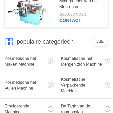
Mixerpoeder van het
Kleuren de
Kosmetische Droge
15000USD MOQ:1
Poeder Homogenisator
CONTACT
Recentste Modelmixer
mixer
populaire categorieën
Alle
Kosmetische het
Kosmetische het
Maken Machine
Mengen zich Machine
Kosmetische
Kosmetische het
Verpakkende
Vullen Machine
Machine
Emulgerende
De Tank van de
Machine
roomopslag