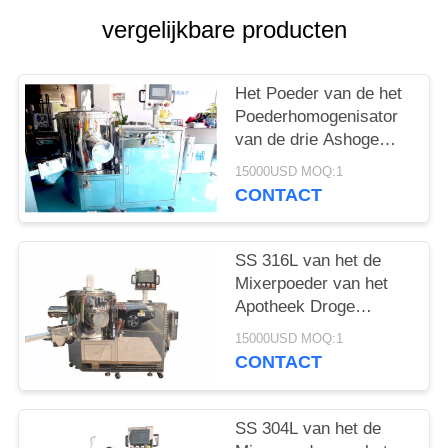
PRIVACY
vergelijkbare producten
POLICY
Het Poeder van de het
Poederhomogenisator
van de drie Ashoge
snelheid Kosmetische
15000USD MOQ:1
het Mengen zich
CONTACT
Machine
SS 316L van het de
Mixerpoeder van het
Apotheek Droge
Poeder de
15000USD MOQ:1
Homogenisatormixer
CONTACT
het Mengen zich
Machine
SS 304L van het de