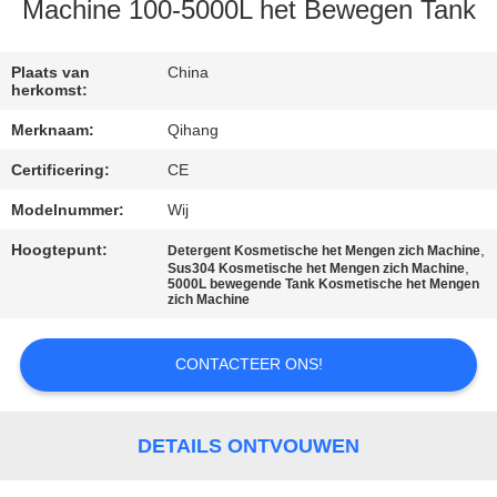
CONTACTEER
Machine 100-5000L het Bewegen Tank
ONS
Plaats van
China
herkomst:
NIEUWS
Merknaam:
Qihang
Certificering:
CE
GEVALLEN
Modelnummer:
Wij
VERZOEK
Hoogtepunt:
,
Detergent Kosmetische het Mengen zich Machine
,
Sus304 Kosmetische het Mengen zich Machine
OM
5000L bewegende Tank Kosmetische het Mengen
zich Machine
EEN
CITAAT
CONTACTEER ONS!
SITEMAP
DETAILS ONTVOUWEN