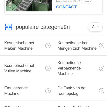
Negotiation MOQ:1 reeks
Machineshampoo
CONTACT
Detergent Vacuüm
Homogene Emulgator
populaire categorieën
Alle
Kosmetische het
Kosmetische het
Maken Machine
Mengen zich Machine
Kosmetische
Kosmetische het
Verpakkende
Vullen Machine
Machine
Emulgerende
De Tank van de
Machine
roomopslag