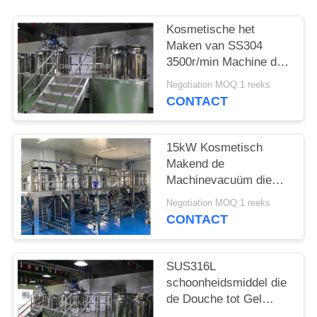
Kosmetische het
Maken van SS304
3500r/min Machine die
Homogenisator
Negotiation MOQ:1 reeks
mengen
CONTACT
15kW Kosmetisch
Makend de
Machinevacuüm die
van de
Negotiation MOQ:1 reeks
veredelingsmiddelshampoo
CONTACT
het Emulgeren mengen
SUS316L
schoonheidsmiddel die
de Douche tot Gel
maken van de