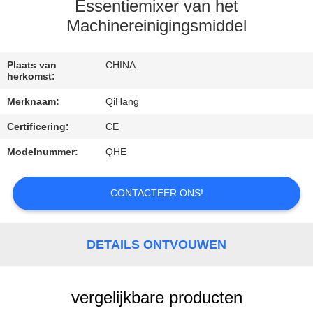
CONTACTEER
Essentiemixer van het
ONS
Machinereinigingsmiddel
VERZOEK
Plaats van
CHINA
herkomst:
OM
Merknaam:
QiHang
EEN
Certificering:
CE
CITAAT
Modelnummer:
QHE
NIEUWS
CONTACTEER ONS!
GEVALLEN
DETAILS ONTVOUWEN
vergelijkbare producten