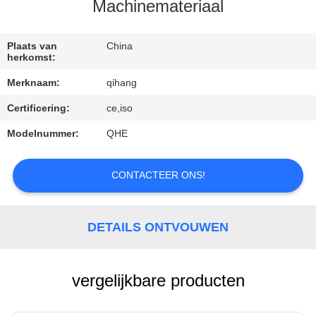
CONTACTEER
Machinemateriaal
ONS
Plaats van
China
herkomst:
VERZOEK
Merknaam:
qihang
OM
Certificering:
ce,iso
EEN
Modelnummer:
QHE
CITAAT
CONTACTEER ONS!
NIEUWS
GEVALLEN
DETAILS ONTVOUWEN
vergelijkbare producten