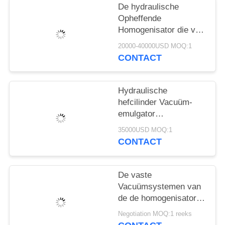
De hydraulische
Opheffende
Homogenisator die van
de de
20000-40000USD MOQ:1
Shampooemulgator van
CONTACT
Systeemschoonheidsmiddel
Tank mengen maakt
Uw
Hydraulische
Schoonheidsmiddelen
hefcilinder Vacuüm-
emulgator
Homogenisator voor
35000USD MOQ:1
homogeen mengsel
CONTACT
De vaste
Vacuümsystemen van
de de homogenisator
Elektrocontrole van de
Negotiation MOQ:1 reeks
Homogenisator