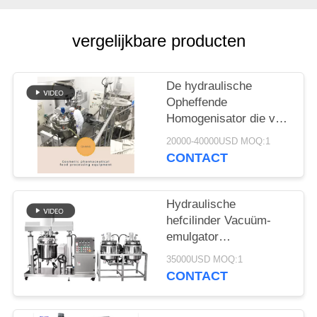
PRIVACY
POLICY
vergelijkbare producten
De hydraulische
Opheffende
Homogenisator die van
de de
20000-40000USD MOQ:1
Shampooemulgator van
CONTACT
Systeemschoonheidsmiddel
Tank mengen maakt
Uw
Hydraulische
Schoonheidsmiddelen
hefcilinder Vacuüm-
emulgator
Homogenisator voor
35000USD MOQ:1
homogeen mengsel
CONTACT