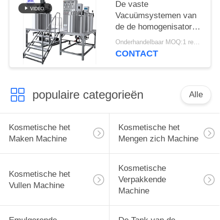
De vaste
Vacuümsystemen van
de de homogenisator
Elektrocontrole van de
Onderhandelbaar MOQ:1 reeks
Homogenisator
CONTACT
Emulgerende Machine
pneumatische
populaire categorieën
Alle
Kosmetische het
Kosmetische het
Maken Machine
Mengen zich Machine
Kosmetische
Kosmetische het
Verpakkende
Vullen Machine
Machine