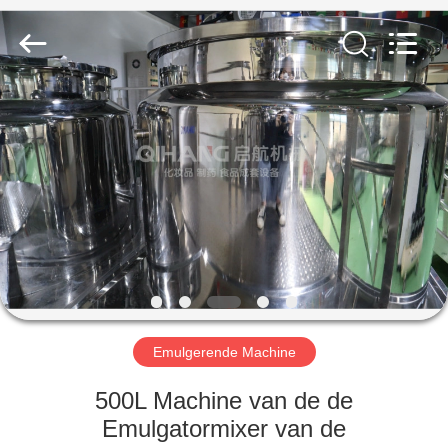
Qihang
Machinery
&
Equipment
Co.,
Ltd.
All
Rights
HUIS
Reserved.
PRODUCTEN
ONGEVEER
ONS
FABRIEKSREIS
Emulgerende Machine
KWALITEITSCONTROLE
500L Machine van de de
Emulgatormixer van de