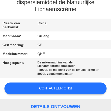
CONTACTEER
dispersiemiddel de Natuurlijke
ONS
Lichaamscrème
NIEUWS
Plaats van
China
herkomst:
Merknaam:
QiHang
GEVALLEN
Certificering:
CE
Modelnummer:
QHE
VERZOEK
OM
Hoogtepunt:
De mixermachine van de
Lichaamscrèmeemulgator
,
,
5000L de machine van de emulgatormixer
EEN
5000L vacuümemulgator
CITAAT
CONTACTEER ONS!
SITEMAP
DETAILS ONTVOUWEN