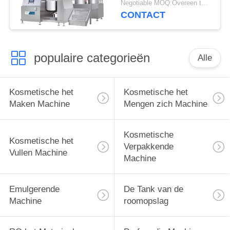
Negotiable MOQ:Overeen te komen
220V/380V 50HZ
CONTACT
populaire categorieën
Alle
Kosmetische het
Kosmetische het
Maken Machine
Mengen zich Machine
Kosmetische
Kosmetische het
Verpakkende
Vullen Machine
Machine
Emulgerende
De Tank van de
Machine
roomopslag