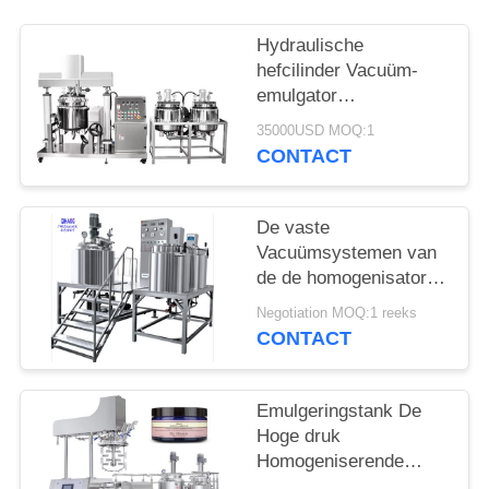
Hydraulische
hefcilinder Vacuüm-
emulgator
Homogenisator voor
35000USD MOQ:1
homogeen mengsel
CONTACT
De vaste
Vacuümsystemen van
de de homogenisator
Elektrocontrole van de
Negotiation MOQ:1 reeks
Homogenisator
CONTACT
Emulgerende Machine
pneumatische
Emulgeringstank De
Hoge druk
Homogeniserende
Machine van