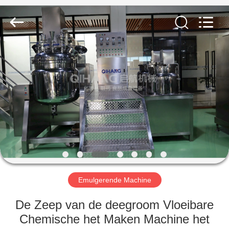
Maken
Machine
Leverancier.
Copyright
©
2020
-
2022
HUIS
cosmetic-
makingmachine.com.
All
Rights
Reserved.
PRODUCTEN
ONGEVEER
ONS
FABRIEKSREIS
Emulgerende Machine
KWALITEITSCONTROLE
De Zeep van de deegroom Vloeibare
Chemische het Maken Machine het