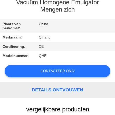
CONTACTEER
Vacuüm Homogene Emulgator
ONS
Mengen zich
VERZOEK
Plaats van
China
herkomst:
OM
Merknaam:
Qihang
EEN
Certificering:
CE
CITAAT
Modelnummer:
QHE
NIEUWS
CONTACTEER ONS!
GEVALLEN
DETAILS ONTVOUWEN
vergelijkbare producten