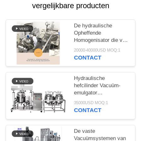
PRIVACY
vergelijkbare producten
POLICY
De hydraulische
Opheffende
Homogenisator die van
de de
20000-40000USD MOQ:1
Shampooemulgator van
CONTACT
Systeemschoonheidsmiddel
Tank mengen maakt
Uw
Hydraulische
Schoonheidsmiddelen
hefcilinder Vacuüm-
emulgator
Homogenisator voor
35000USD MOQ:1
homogeen mengsel
CONTACT
De vaste
Vacuümsystemen van