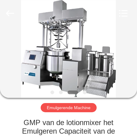
Qihang
Machinery
&
Equipment
Co.,
Ltd.
All
Rights
HUIS
Reserved.
PRODUCTEN
ONGEVEER
ONS
FABRIEKSREIS
Emulgerende Machine
KWALITEITSCONTROLE
GMP van de lotionmixer het
Emulgeren Capaciteit van de