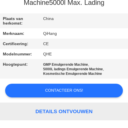
CONTACTEER
Machine5000l Max. Lading
ONS
Plaats van
China
herkomst:
NIEUWS
Merknaam:
QiHang
Certificering:
CE
GEVALLEN
Modelnummer:
QHE
VERZOEK
Hoogtepunt:
,
GMP Emulgerende Machine
,
5000L ladings Emulgerende Machine
OM
Kosmetische Emulgerende Machine
EEN
CONTACTEER ONS!
CITAAT
SITEMAP
DETAILS ONTVOUWEN