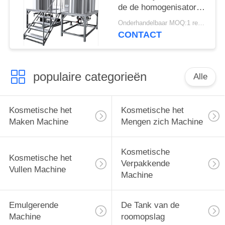
de de homogenisator
Elektrocontrole van de
Onderhandelbaar MOQ:1 reeks
Homogenisator
CONTACT
Emulgerende Machine
pneumatische
populaire categorieën
Alle
Kosmetische het
Kosmetische het
Maken Machine
Mengen zich Machine
Kosmetische
Kosmetische het
Verpakkende
Vullen Machine
Machine
Emulgerende
De Tank van de
Machine
roomopslag