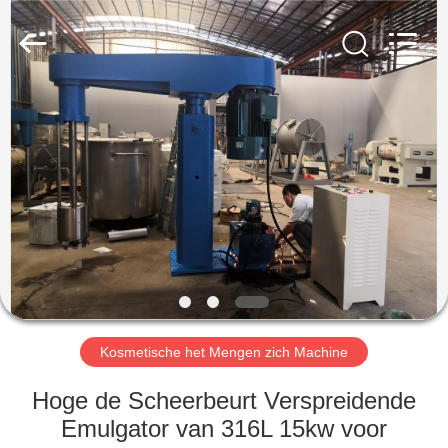
Maken
Machine
Leverancier.
Copyright
©
2020
-
2023
HUIS
cosmetic-
makingmachine.com.
All
Rights
Reserved.
PRODUCTEN
ONGEVEER
ONS
FABRIEKSREIS
Kosmetische het Mengen zich Machine
KWALITEITSCONTROLE
Hoge de Scheerbeurt Verspreidende
Emulgator van 316L 15kw voor