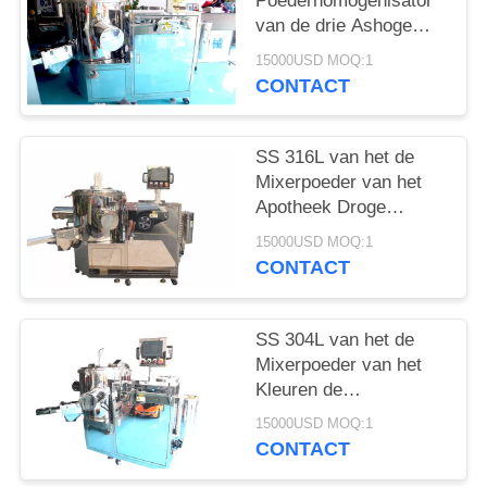
Poederhomogenisator
van de drie Ashoge
snelheid Kosmetische
15000USD MOQ:1
het Mengen zich
CONTACT
Machine
SS 316L van het de
Mixerpoeder van het
Apotheek Droge
Poeder de
15000USD MOQ:1
Homogenisatormixer
CONTACT
het Mengen zich
Machine
SS 304L van het de
Mixerpoeder van het
Kleuren de
Kosmetische Droge
15000USD MOQ:1
Poeder Homogenisator
CONTACT
Recentste Modelmixer