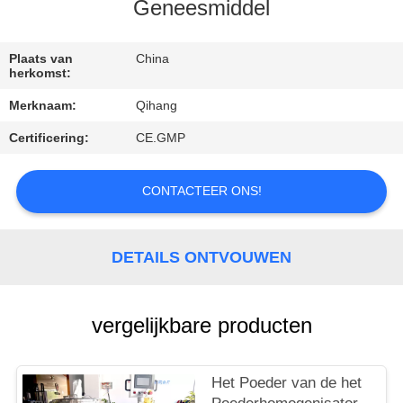
CONTACTEER
Geneesmiddel
ONS
Plaats van
China
herkomst:
VERZOEK
Merknaam:
Qihang
OM
Certificering:
CE.GMP
EEN
CITAAT
CONTACTEER ONS!
NIEUWS
DETAILS ONTVOUWEN
GEVALLEN
vergelijkbare producten
Het Poeder van de het