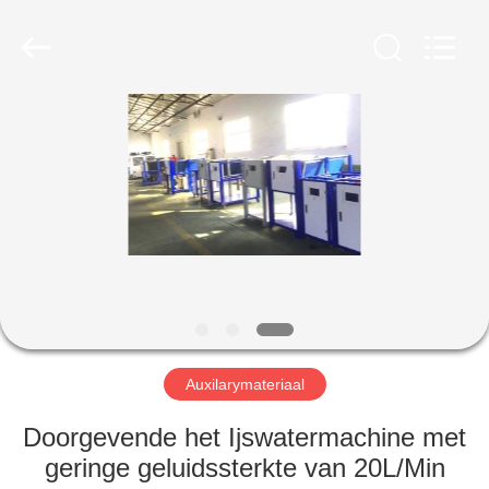
Maken
Machine
Leverancier.
Copyright
©
2020
-
2023
HUIS
cosmetic-
makingmachine.com.
All
Rights
Reserved.
PRODUCTEN
ONGEVEER
ONS
FABRIEKSREIS
Auxilarymateriaal
KWALITEITSCONTROLE
Doorgevende het Ijswatermachine met
geringe geluidssterkte van 20L/Min