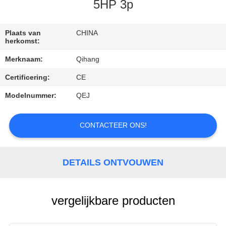
CONTACTEER
5HP 3p
ONS
Plaats van
CHINA
herkomst:
VERZOEK
Merknaam:
Qihang
OM
Certificering:
CE
EEN
Modelnummer:
QEJ
CITAAT
CONTACTEER ONS!
NIEUWS
GEVALLEN
DETAILS ONTVOUWEN
vergelijkbare producten