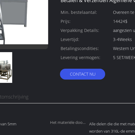
Betalen & Verzenden Algemene 
Min. bestelaantal:
Overeen t
Prijs:
14424$
Verpakking Details:
aangezien 
Levertijd:
3-4Weeks
Betalingscondities:
Western Un
Levering vermogen:
5 SET/WEE
CONTACT NU
tomschrijving
Het materiële door
te van 5mm
Alle delen die die met mat
buizen leiden:
worden van 316L-de emmer