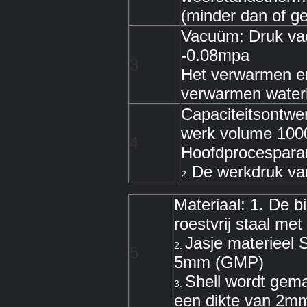
(minder dan of ge
Vacuüm: Druk v
-0.08mpa
3
Het verwarmen e
verwarmen water
Capaciteitsontwe
werk volume 100
4
Hoofdprocesparam
De werkdruk va
2.
Materiaal: 1. De 
roestvrij staal m
Jasje materieel S
2.
5
5mm (GMP)
Shell wordt gema
3.
een dikte van 2