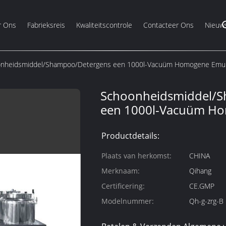
r Ons
Fabrieksreis
Kwaliteitscontrole
Contacteer Ons
Nieuw
nheidsmiddel/Shampoo/Detergens een 1000l-Vacuüm Homogene Emul
Schoonheidsmiddel/
een 1000l-Vacuüm Ho
Productdetails:
Plaats van herkomst:
CHINA
Merknaam:
Qihang
Certificering:
CE.GMP
Modelnummer:
Qh-g-zrg-B