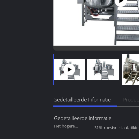
Gedetailleerde Informatie
Produc
Gedetailleerde Informatie
Het hogere
316L roestvrij staal, dik
materiaal van de