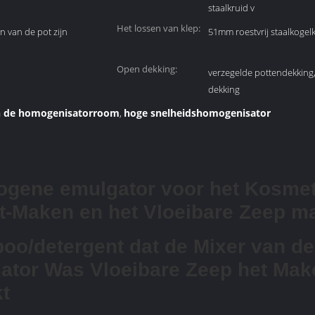
staalkruid v
Het lossen van klep:
 van de pot zijn
51mm roestvrij staalkogel
Open dekking:
verzegelde pottendekking
dekking
n de homogenisatorroom
hoge snelheidshomogenisator
,
gene emulgator voor het Kosme
t-Maken en het Vloeibare Zeep m
o/detergent dat de Mixer van de
tor Was Vloeibare Zeep het Mak
t