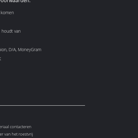
voorwaarden:
e komen
u houdt van
ion, D/A, MoneyGram
K
eriaal contacteren
 van het roestvrij