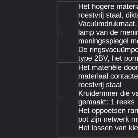
Het hogere materi
roestvrij staal, d
Vacuümdrukmaat, 
6
lamp van de menin
meningsspiegel met
De ringsvacuümp
type 2BV, het pom
Het materiële door
materiaal contact
roestvrij staal
Kruidemmer die van
7
gemaakt: 1 reeks
Het oppoetsen ran
pot zijn netwerk 
Het lossen van kle