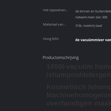
pottendekking:
Het oppoetsen
de binnen en buitendelen
rang:
netwerk meer dan 300
Materiaal van
316L roestvrij staal
mengapparaat:
Hoog licht:
de vacuümmixer va
Productomschrijving
1000l-vacuüm homo
/shampoo/detergen
Kosmetisch /shampo
Machinehomogenisa
overhandigen maak