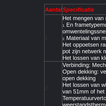
Aantal
Specificatie
Het mengen van 
En frametypemu
1.
omwentelingssnel
1
Materiaal van m
2.
Het oppoetsen ra
pot zijn netwerk
Het lossen van kl
Verbinding: Mech
Open dekking: ve
open dekking
Het lossen van w
2
van 51mm of het 
Temperatuurverto
weerstandstherm