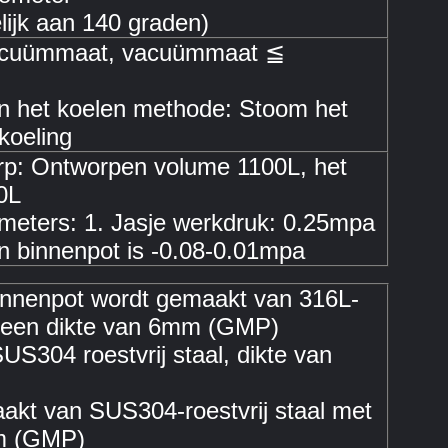
lijk aan 140 graden)
acuümmaat, vacuümmaat ≦
n het koelen methode: Stoom het
koeling
rp: Ontworpen volume 1100L, het
0L
eters: 1. Jasje werkdruk: 0.25mpa
n binnenpot is -0.08-0.01mpa
binnenpot wordt gemaakt van 316L-
et een dikte van 6mm (GMP)
US304 roestvrij staal, dikte van
akt van SUS304-roestvrij staal met
mm (GMP)