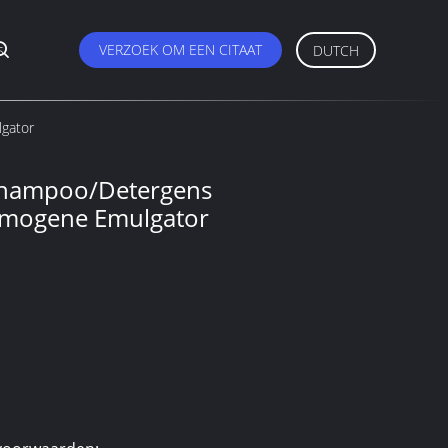
s
VERZOEK OM EEN CITAAT
DUTCH
gator
Shampoo/Detergens
mogene Emulgator