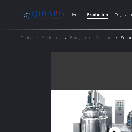
Huis
Producten
Ongevee
Thuis
Producten
Emulgerende Machine
Schoo