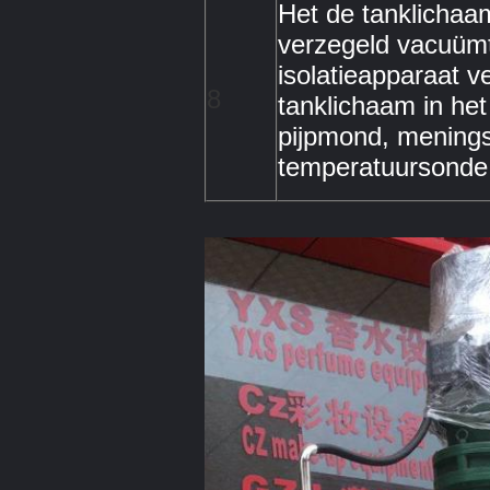
Het de tanklichaam
verzegeld vacuümt
isolatieapparaat v
8
tanklichaam in he
pijpmond, menings
temperatuursonde