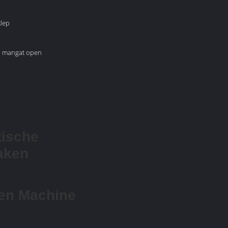
klep
, mangat open
tische
aken
en Machine