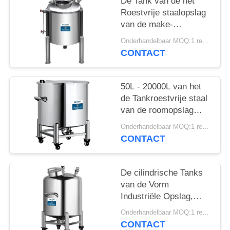
PRIVACY
De Tank van de het
Roestvrije staalopslag
POLICY
van de make-
upproductielijn,
Onderhandelbaar MOQ:1 reeks
Draagbare Vloeibare
CONTACT
Opslagtank
50L - 20000L van het
de Tankroestvrije staal
van de roomopslag
Materiële 1
Onderhandelbaar MOQ:1 reeks
Jaargarantie
CONTACT
De cilindrische Tanks
van de Vorm
Industriële Opslag,
Geneesmiddel/de Tank
Onderhandelbaar MOQ:1 reeks
van de Voedselopslag
CONTACT