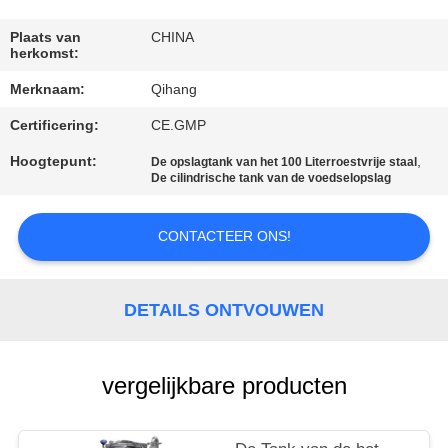
CONTACTEER
ONS
Plaats van
CHINA
herkomst:
Merknaam:
Qihang
NIEUWS
Certificering:
CE.GMP
GEVALLEN
Hoogtepunt:
,
De opslagtank van het 100 Literroestvrije staal
De cilindrische tank van de voedselopslag
VERZOEK
CONTACTEER ONS!
OM
EEN
DETAILS ONTVOUWEN
CITAAT
vergelijkbare producten
SITEMAP