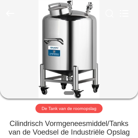
Qihang
Machinery
&
Equipment
Co.,
Ltd.
All
Rights
HUIS
Reserved.
PRODUCTEN
ONGEVEER
ONS
FABRIEKSREIS
De Tank van de roomopslag
KWALITEITSCONTROLE
Cilindrisch Vormgeneesmiddel/Tanks
van de Voedsel de Industriële Opslag