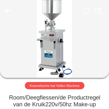
Qihang
Machinery
&
Equipment
Co.,
Ltd.
All
Rights
HUIS
Reserved.
PRODUCTEN
ONGEVEER
ONS
FABRIEKSREIS
Kosmetische het Vullen Machine
KWALITEITSCONTROLE
Room/Deegflessen/de Productregel
van de Kruik220v/50hz Make-up