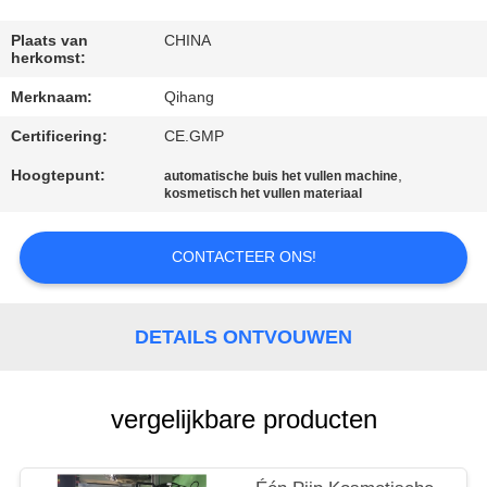
CONTACTEER
ONS
Plaats van
CHINA
herkomst:
Merknaam:
Qihang
NIEUWS
Certificering:
CE.GMP
GEVALLEN
Hoogtepunt:
,
automatische buis het vullen machine
kosmetisch het vullen materiaal
VERZOEK
CONTACTEER ONS!
OM
EEN
DETAILS ONTVOUWEN
CITAAT
vergelijkbare producten
SITEMAP