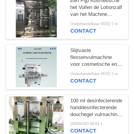
PRIVACY
Één Pijp Kosmetische
het Vullen de Lotionzalf
POLICY
van het Machine
Gezichtsreinigingsmiddel
Onderhandelbaar MOQ:1 reeks
CONTACT
Slijtvaste
flessenvulmachine
voor cosmetische en
pastaproducten met
Onderhandelbaar MOQ:1 reeks
waterolie, crème
CONTACT
100 ml desinfecterende
handdesinfecterende
douchegel vulmachine
continu
29000USD MOQ:1
CONTACT