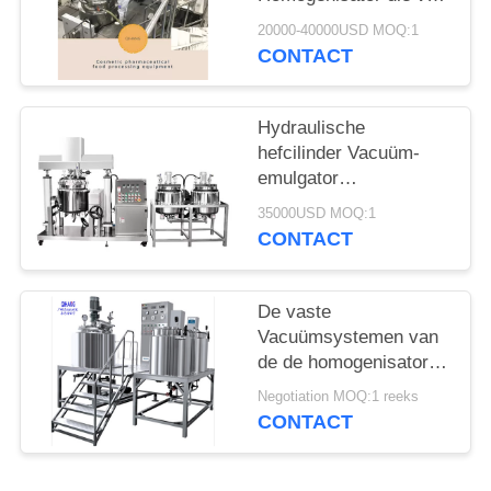
de de
20000-40000USD MOQ:1
Shampooemulgator van
CONTACT
Systeemschoonheidsmiddel
Tank mengen maakt
Uw
Hydraulische
Schoonheidsmiddelen
hefcilinder Vacuüm-
emulgator
Homogenisator voor
35000USD MOQ:1
homogeen mengsel
CONTACT
De vaste
Vacuümsystemen van
de de homogenisator
Elektrocontrole van de
Negotiation MOQ:1 reeks
Homogenisator
CONTACT
Emulgerende Machine
pneumatische