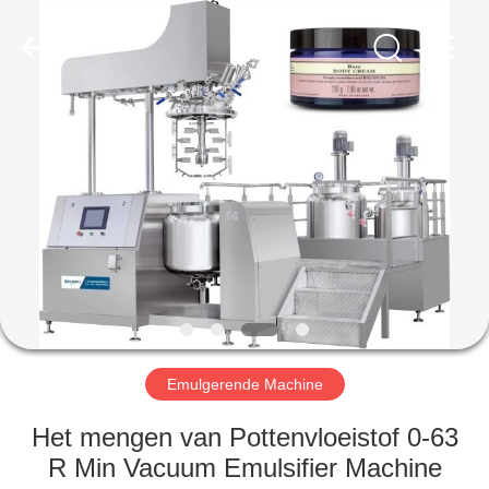
Maken
Machine
Leverancier.
Copyright
©
2020
-
2023
HUIS
cosmetic-
makingmachine.com.
All
Rights
Reserved.
PRODUCTEN
ONGEVEER
ONS
FABRIEKSREIS
Emulgerende Machine
KWALITEITSCONTROLE
Het mengen van Pottenvloeistof 0-63
R Min Vacuum Emulsifier Machine