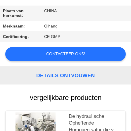
CONTACTEER
ONS
Plaats van
CHINA
herkomst:
Merknaam:
Qihang
VERZOEK
Certificering:
CE.GMP
OM
EEN
CONTACTEER ONS!
CITAAT
NIEUWS
DETAILS ONTVOUWEN
GEVALLEN
vergelijkbare producten
De hydraulische
Opheffende
Homogenisator die van