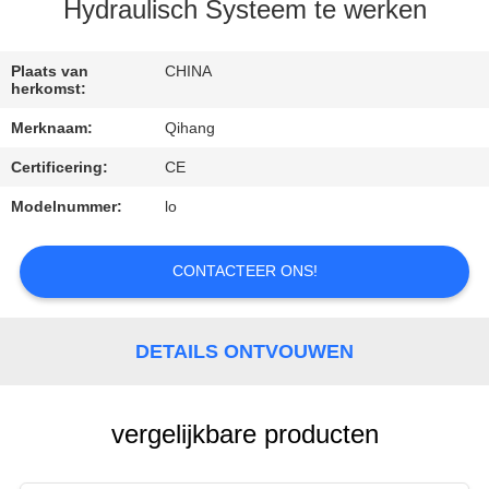
CONTACTEER
Hydraulisch Systeem te werken
ONS
Plaats van
CHINA
herkomst:
VERZOEK
Merknaam:
Qihang
OM
Certificering:
CE
EEN
Modelnummer:
lo
CITAAT
CONTACTEER ONS!
NIEUWS
GEVALLEN
DETAILS ONTVOUWEN
vergelijkbare producten