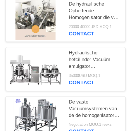
De hydraulische
Opheffende
Homogenisator die van
de de
20000-40000USD MOQ:1
Shampooemulgator van
CONTACT
Systeemschoonheidsmiddel
Tank mengen maakt
Uw
Hydraulische
Schoonheidsmiddelen
hefcilinder Vacuüm-
emulgator
Homogenisator voor
35000USD MOQ:1
homogeen mengsel
CONTACT
De vaste
Vacuümsystemen van
de de homogenisator
Elektrocontrole van de
Negotiation MOQ:1 reeks
Homogenisator