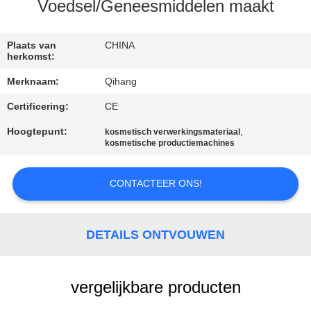
CONTACTEER
Voedsel/Geneesmiddelen maakt
ONS
Plaats van
CHINA
herkomst:
NIEUWS
Merknaam:
Qihang
Certificering:
CE
GEVALLEN
Hoogtepunt:
,
kosmetisch verwerkingsmateriaal
kosmetische productiemachines
VERZOEK
OM
CONTACTEER ONS!
EEN
CITAAT
DETAILS ONTVOUWEN
SITEMAP
vergelijkbare producten