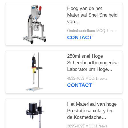
PRIVACY
POLICY
Hoog van de het
Materiaal Snel Snelheid
van
Scheerbeurtauxilary
Onderhandelbaar MOQ:1 reeks
Dispersiemiddel 5 -
CONTACT
250ml-
Ladingscapaciteit
250ml snel Hoge
Scheerbeurthomogenisator,
Laboratorium Hoge
Scheerbeurt die
453$-463$ MOQ:1 reeks
Materiaal mengen
CONTACT
Het Materiaal van hoge
Prestatiesauxilary ter
de Kosmetische
Goedkeuring van
389$-409$ MOQ:1 reeks