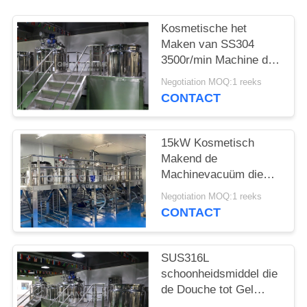
Kosmetische het
Maken van SS304
3500r/min Machine die
Homogenisator
Negotiation MOQ:1 reeks
mengen
CONTACT
15kW Kosmetisch
Makend de
Machinevacuüm die
van de
Negotiation MOQ:1 reeks
veredelingsmiddelshampoo
CONTACT
het Emulgeren mengen
SUS316L
schoonheidsmiddel die
de Douche tot Gel
maken van de