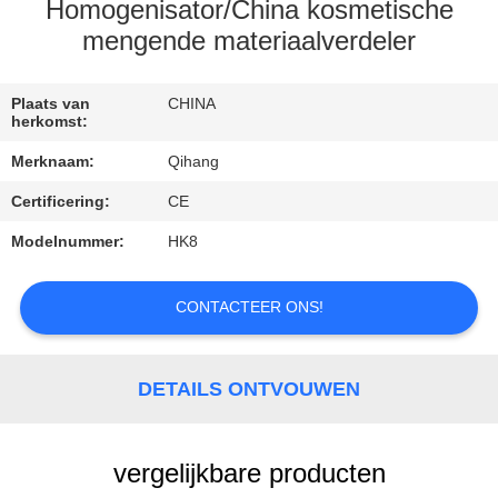
CONTACTEER
Homogenisator/China kosmetische
ONS
mengende materiaalverdeler
VERZOEK
Plaats van
CHINA
herkomst:
OM
Merknaam:
Qihang
EEN
Certificering:
CE
CITAAT
Modelnummer:
HK8
NIEUWS
CONTACTEER ONS!
GEVALLEN
DETAILS ONTVOUWEN
vergelijkbare producten