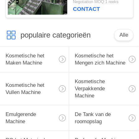
Negotiation MOQ:1 reeks
Machineshampoo
CONTACT
Detergent Vacuüm
Homogene Emulgator
populaire categorieën
Alle
Kosmetische het
Kosmetische het
Maken Machine
Mengen zich Machine
Kosmetische
Kosmetische het
Verpakkende
Vullen Machine
Machine
Emulgerende
De Tank van de
Machine
roomopslag