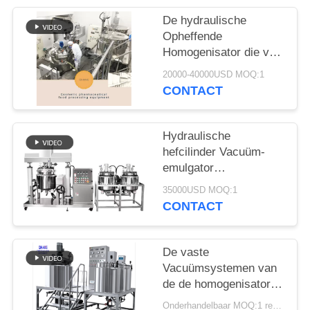
PRIVACY
POLICY
De hydraulische
Opheffende
Homogenisator die van
de de
20000-40000USD MOQ:1
Shampooemulgator van
CONTACT
Systeemschoonheidsmiddel
Tank mengen maakt
Uw
Hydraulische
Schoonheidsmiddelen
hefcilinder Vacuüm-
emulgator
Homogenisator voor
35000USD MOQ:1
homogeen mengsel
CONTACT
De vaste
Vacuümsystemen van
de de homogenisator
Elektrocontrole van de
Onderhandelbaar MOQ:1 reeks