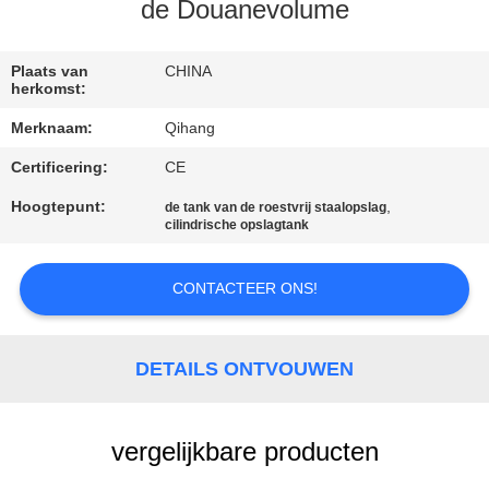
CONTACTEER
de Douanevolume
ONS
Plaats van
CHINA
herkomst:
NIEUWS
Merknaam:
Qihang
Certificering:
CE
GEVALLEN
Hoogtepunt:
,
de tank van de roestvrij staalopslag
cilindrische opslagtank
VERZOEK
OM
CONTACTEER ONS!
EEN
CITAAT
DETAILS ONTVOUWEN
SITEMAP
vergelijkbare producten