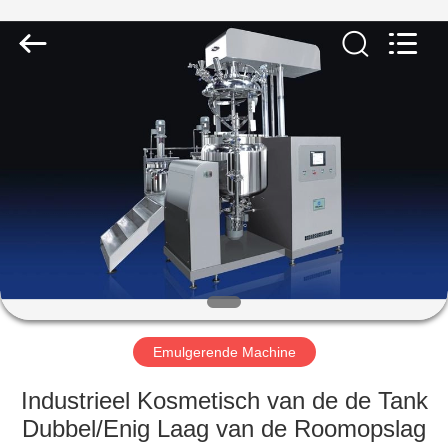
Qihang
Machinery
&
Equipment
Co.,
Ltd.
All
Rights
HUIS
Reserved.
PRODUCTEN
ONGEVEER
ONS
FABRIEKSREIS
Emulgerende Machine
KWALITEITSCONTROLE
Industrieel Kosmetisch van de de Tank
Dubbel/Enig Laag van de Roomopslag