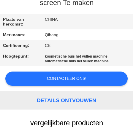
CONTACTEER
screen Te maken
ONS
Plaats van
CHINA
herkomst:
NIEUWS
Merknaam:
Qihang
Certificering:
CE
GEVALLEN
Hoogtepunt:
,
kosmetische buis het vullen machine
automatische buis het vullen machine
VERZOEK
OM
CONTACTEER ONS!
EEN
CITAAT
DETAILS ONTVOUWEN
SITEMAP
vergelijkbare producten