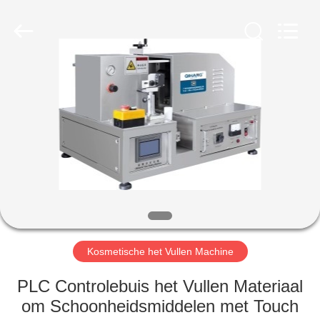
Qihang
Machinery
&
Equipment
Co.,
Ltd.
All
Rights
HUIS
Reserved.
PRODUCTEN
ONGEVEER
ONS
FABRIEKSREIS
Kosmetische het Vullen Machine
KWALITEITSCONTROLE
PLC Controlebuis het Vullen Materiaal
om Schoonheidsmiddelen met Touch