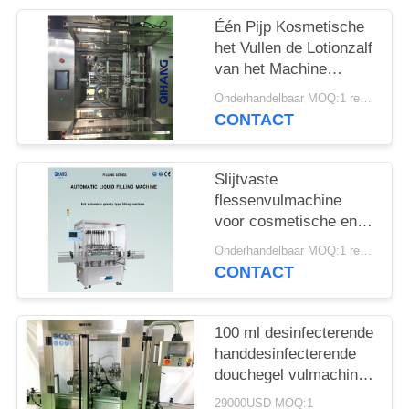
PRIVACY
POLICY
Één Pijp Kosmetische
het Vullen de Lotionzalf
van het Machine
Gezichtsreinigingsmiddel
Onderhandelbaar MOQ:1 reeks
CONTACT
Slijtvaste
flessenvulmachine
voor cosmetische en
pastaproducten met
Onderhandelbaar MOQ:1 reeks
waterolie, crème
CONTACT
100 ml desinfecterende
handdesinfecterende
douchegel vulmachine
continu
29000USD MOQ:1