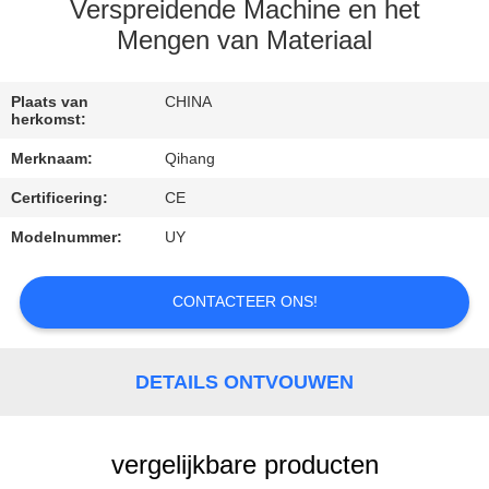
CONTACTEER
Verspreidende Machine en het
ONS
Mengen van Materiaal
VERZOEK
Plaats van
CHINA
herkomst:
OM
Merknaam:
Qihang
EEN
Certificering:
CE
CITAAT
Modelnummer:
UY
NIEUWS
CONTACTEER ONS!
GEVALLEN
DETAILS ONTVOUWEN
vergelijkbare producten