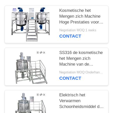
Kosmetische het
Mengen zich Machine
Hoge Prestaties voor
de Vloeibare Zeep van
Negotiation MOQ:1 reeks
de Handwas
CONTACT
SS316 de kosmetische
het Mengen zich
Machine van de
Machine Vloeibare
Negotiation MOQ:Onderhandeling
Homogeniserende
CONTACT
Mixer
Elektrisch het
Verwarmen
Schoonheidsmiddel die
Lotion mengen die tot