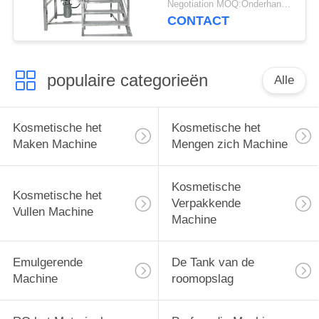
Negotiation MOQ:Onderhandeling
Machine maken de
CONTACT
Beklede het Mengen
zich Tank van de
Schipagitatie
populaire categorieën
Alle
Kosmetische het
Kosmetische het
Maken Machine
Mengen zich Machine
Kosmetische
Kosmetische het
Verpakkende
Vullen Machine
Machine
Emulgerende
De Tank van de
Machine
roomopslag