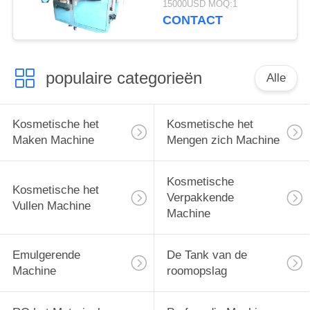
15000USD MOQ:1
Poeder Homogenisator
CONTACT
Recentste Modelmixer
mixer
populaire categorieën
Alle
Kosmetische het
Kosmetische het
Maken Machine
Mengen zich Machine
Kosmetische
Kosmetische het
Verpakkende
Vullen Machine
Machine
Emulgerende
De Tank van de
Machine
roomopslag