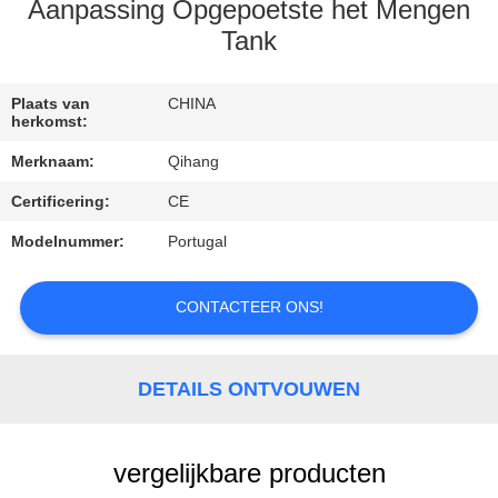
CONTACTEER
Aanpassing Opgepoetste het Mengen
ONS
Tank
VERZOEK
Plaats van
CHINA
herkomst:
OM
Merknaam:
Qihang
EEN
Certificering:
CE
CITAAT
Modelnummer:
Portugal
NIEUWS
CONTACTEER ONS!
GEVALLEN
DETAILS ONTVOUWEN
vergelijkbare producten