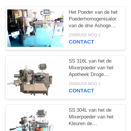
Het Poeder van de het
Poederhomogenisator
van de drie Ashoge
snelheid Kosmetische
15000USD MOQ:1
het Mengen zich
CONTACT
Machine
SS 316L van het de
Mixerpoeder van het
Apotheek Droge
Poeder de
15000USD MOQ:1
Homogenisatormixer
CONTACT
het Mengen zich
Machine
SS 304L van het de
Mixerpoeder van het
Kleuren de
Kosmetische Droge