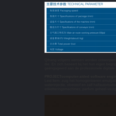
Qihang volgens wensen worden ontworpen om
die. En zich baseert bij het hun eigen begr
geëngageerd aan de professionele digitale 
PROJECTcomputer-aided software engin
Leid ltem: zuig het homogeniseren emulgat
waterinjectie, vloeistof en zalf halfautoma
etiketteringsmachines, parfum geheel-vastge