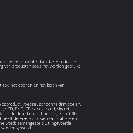
voor de de schoonheidsmiddelenindustrie
ng van producten zoals nat worden gebruikt
t zak, het openen en het laden van
eidsproduct, voedsel, schoonheidsmiddelen,
, VCD, DVD, CD vakjes, band, sigaret,
 die drived door cilinder is, en het film
t heeft de eigenschappen van stabiele en
ine wordt samengesteld uit ingevoerde
om worden gewerkt.