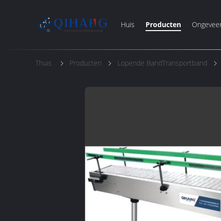
Huis
Producten
Ongevee
Thuis
Producten
Lopende BandTransportband