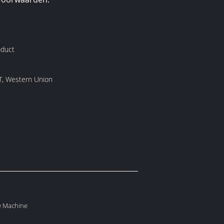
oduct
/T, Western Union
e Machine