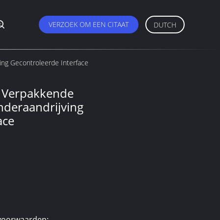
s
VERZOEK OM EEN CITAAT
DUTCH
ing Gecontroleerde Interface
e Verpakkende
inderaandrijving
ace
voorwaarden: