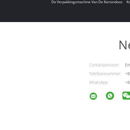
De Verpakkingsmachine Van De Kartondoos
K
N
Contactpersoon:
Em
Telefoonnummer:
+8
WhatsApp:
+8