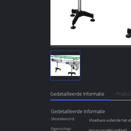
Gedetailleerde Informatie
Produc
Gedetailleerde Informatie
Sleutelwoord:
Vloeibare vullende het a
Eigenschap:
Hoog-nauwkeurigheid