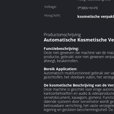
Voltage:
3*380V+N+PE
Hoog licht:
kosmetische verpak
Productomschrijving
Automatische Kosmetische Ve
Functiebeschrijving:
Deze niet-geweven die machine van de mask
productie, gebruikt voor niet-geweven verp
afveegt, keukenrollen.
Bereik Application:
Automatisch multifunctioneel gebruik vier 
gezichtsfilm, het vloeibare vullen, het verze
De kosmetische Beschrijving van de Ve
Deze machine is geschikt voor enige automa
kantoorbehoeften en audio & videoproducten 
servetdocument, kauwgom, gomenz. Functione
dalende systeem door servomotor wordt geco
betrouwbare verrichting, het vaste verzege
legering en gesloten beschermingsshell. De 