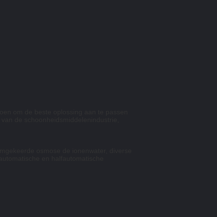
doen om de beste oplossing aan te passen
am van de schoonheidsmiddelenindustrie,
 omgekeerde osmose de ionenwater, diverse
n automatische en halfautomatische