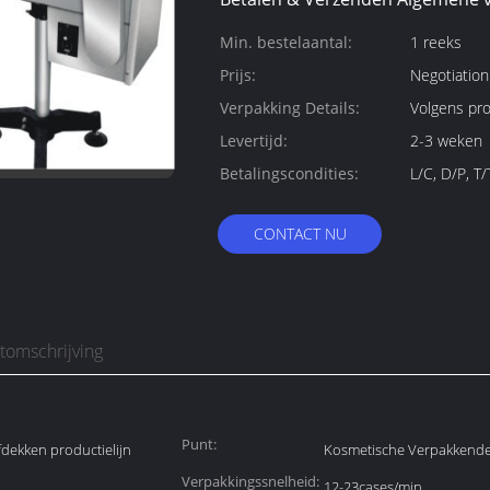
Min. bestelaantal:
1 reeks
Prijs:
Negotiation
Verpakking Details:
Volgens pr
Levertijd:
2-3 weken
Betalingscondities:
L/C, D/P, T
CONTACT NU
tomschrijving
Punt:
fdekken productielijn
Kosmetische Verpakkend
Verpakkingssnelheid:
12-23cases/min