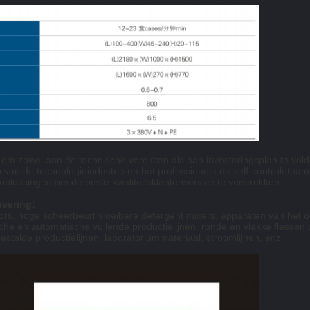
 zowel aan de technische vereisten als aan investeringsplan te vol
ip van de technologieindustrie en het professionele de zelf-controlete
oplossingen om de beste kwaliteitsklantenservice te verstrekken.
eering:
ors, hoge scheerbeurt vloeibare detergent mixers, apparaten van het
tische en automatische vullende productielijnen, ronde en vlakke flesse
stelde productielijnen, laboratoriummateriaal, stroomlijnen, enz.