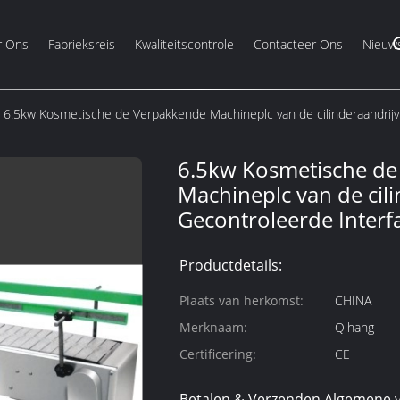
r Ons
Fabrieksreis
Kwaliteitscontrole
Contacteer Ons
Nieuw
6.5kw Kosmetische de Verpakkende Machineplc van de cilinderaandrijv
6.5kw Kosmetische d
Machineplc van de cil
Gecontroleerde Interf
Productdetails:
Plaats van herkomst:
CHINA
Merknaam:
Qihang
Certificering:
CE
Betalen & Verzenden Algemene 