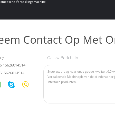
osmetische Verpakkingsmachine
eem Contact Op Met O
ily
Ga Uw Bericht in
6 15626014514
615626014514