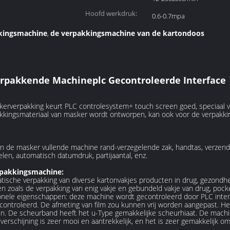
Hoofd werkdruk:
0.6-0.7mpa
kingsmachine
de verpakkingsmachine van de kartondoos
,
rpakkende Machineplc Gecontroleerde Interface
erverpakking keurt PLC controlesystem+ touch screen goed, speciaal 
akkingsmateriaal van masker wordt ontworpen, kan ook voor de verpakki
van de masker vullende machine rand-verzegelende zak, handtas, verzend
gelen, automatisch datumdruk, partijaantal, enz.
rpakkingsmachine:
tische verpakking van diverse kartonvakjes producten in drug, gezondh
zoals de verpakking van enig vakje en gebundeld vakje van drug, pocker
le eigenschappen: deze machine wordt gecontroleerd door PLC interface,
ntroleerd. De afmeting van film zou kunnen vrij worden aangepast. He
len. De scheurband heeft het u-Type gemakkelijke scheurhiaat. De mach
verschijning is zeer mooi en aantrekkelijk, en het is zeer gemakkelijk 