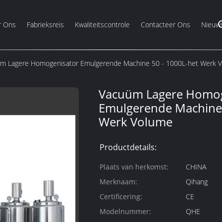
r Ons
Fabrieksreis
Kwaliteitscontrole
Contacteer Ons
Nieuw
m Lagere Homogenisator Emulgerende Machine 50 - 1000L-het Werk 
Vacuüm Lagere Homog
Emulgerende Machine 
Werk Volume
Productdetails:
Plaats van herkomst:
CHINA
Merknaam:
Qihang
Certificering:
CE
Modelnummer:
QHE