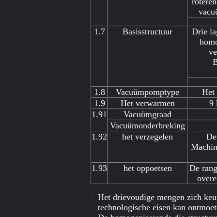
roteren
vacu
1.7
Basisstructuur
Drie l
homo
ve
B
1.8
Vacuümpomptype
Het
1.9
Het verwarmen
9 
1.91
Vacuümgraad
Vacuümonderbreking
1.92
het verzegelen
De
Machin
1.93
het oppoetsen
De rang
over
Het drievoudige mengen zich keur
technologische eisen kan ontmoet