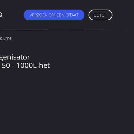
s
VERZOEK OM EEN CITAAT
DUTCH
Volume
enisator
50 - 1000L-het