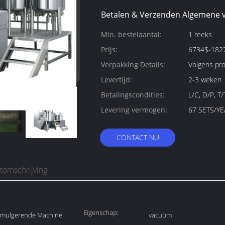
Betalen & Verzenden Algemene 
Min. bestelaantal:
1 reeks
Prijs:
6734$-182
Verpakking Details:
Volgens pr
Levertijd:
2-3 weken
Betalingscondities:
L/C, D/P, T
Levering vermogen:
67 SETS/YE
CONTACT NU
tomschrijving
Eigenschap:
Emulgerende Machine
vacuüm