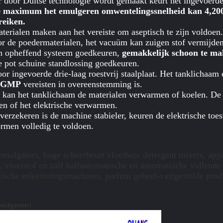
 door Duitse technologie wordt gemaakt keurt het ingevoerde
 maximum het emulgeren omwentelingssnelheid kan 4,200
reiken.
rialen maken aan het vereiste om aseptisch te zijn voldoen
r de poedermaterialen, het vacuüm kan zuigen stof vermijden
n opheffend systeem goedkeuren,
gemakkelijk schoon te m
e pot schuine standlossing goedkeuren.
or ingevoerde drie-laag roestvrij staalplaat. Het tanklichaam 
GMP
vereisten in overeenstemming is.
, kan het tanklichaam de materialen verwarmen of koelen. D
n of het elektrische verwarmen.
verzekeren is de machine stabieler, keuren de elektrische toes
ormen volledig te voldoen.
emulgators, hoge scheerbeurt vloeibare detergent mixers, ap
e, vloeistof en zalf halfautomatische en automatische vullende
ische etiketteringsmachines, parfum geheel-vastgestelde produ
:
mulgeren