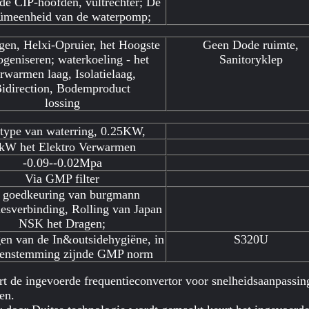
de CIP-hoofden, vultrechter; De
ümeenheid van de waterpomp;
agen, Helxi-Opruier, het Hoogste
Geen Dode ruimte,
geniseren; waterkoeling - het
Sanitoryklep
rwarmen laag, Isolatielaag,
idirection, Bodemproduct
lossing
 type van waterring, 0.25KW,
kW het Elektro Verwarmen
-0.09--0.02Mpa
Via GMP filter
 goedkeuring van burgmann
esverbinding, Rolling van Japan
NSK het Dragen;
en van de In&outsidehygiëne, in
S320U
eenstemming zijnde GMP norm
t de ingevoerde frequentieconvertor voor snelheidsaanpassing
en.