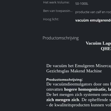
Het werk Volume:
50-1000L
Ben van toepassing
productie van zalf en r
voor:
Hoog licht:
vacuüm emulgerend
Productomschrijving
Vacuüm Lage
QHE
De vacuüm het Emulgeren Mixercapa
Gezichtsglas Makend Machine
Productomschrijving:
De vacuümdieemulgators door ons b
omvatten
hogere homogenisatie, l
De het mengen zich systemen omv
zich mengen zich
. De opheffende 
- de kwaliteitsproducten kunnen vo