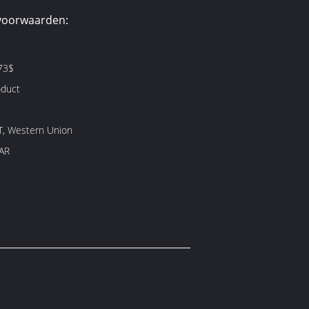
voorwaarden:
73$
oduct
/T, Western Union
AR