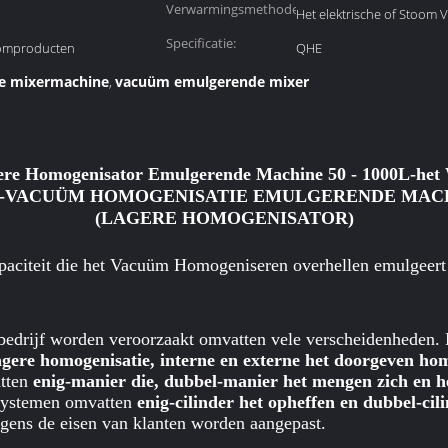
Verwarmingsmethode:
Het elektrische of Stoom
Specificatie:
oomproducten
QHE
e mixermachine
vacuüm emulgerende mixer
,
re Homogenisator Emulgerende Machine 50 - 1000L-het
-VACUÜM HOMOGENISATIE EMULGERENDE MAC
(LAGERE HOMOGENISATOR)
citeit die het Vacuüm Homogeniseren overhellen emulgeert 
edrijf worden veroorzaakt omvatten vele verscheidenheden
agere homogenisatie, interne en externe het doorgeven ho
atten
enig-manier die, dubbel-manier het mengen zich en h
systemen omvatten
enig-cilinder het opheffen en dubbel-cil
lgens de eisen van klanten worden aangepast.