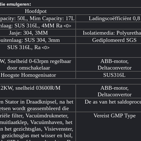
:
ie emulgeren
Hoofdpot
pacity: 50L, Mim Capacity: 17L
Ladingscoëfficiënt 0,8
nlaag: SUS 316L, 4MM Ra
<0>
Jasje: 304, 3MM
Isolatiemedia: Polyureth
uitenlaag: SUS 304, 3mm
Gediplomeerd SGS
SUS 316L, Ra
<0>
W, Snelheid 0-63rpm regelbaar
ABB-motor,
door omschakelaar
Deltaconvertor
Hoogste Homogenisator
SUS316L
.2KW, snelheid 03600R/M
ABB-motor,
Deltaconvertor
n Stator in Draadknipsel, na het
De as van het saldoproc
etsen wordt geassembleerd die
iële filter, Vacuümdrukmeter,
Vereist GMP Type
uitlaatklep, Vacuümhaven, het
an het gezichtsglas, Visievenster,
 gezichtsglas met wisser en bol,