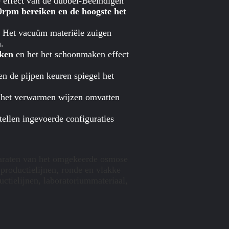
 effect van de dubbel-Beëindigen
rpm bereiken en de hoogste het
. Het vacuüm materiële zuigen
.
aken
en het het schoonmaken effect
en de pijpen keuren spiegel het
e het verwarmen wijzen omvatten
tellen ingevoerde configuraties
paraten van het omgekeerde osmose
 productielijnen, ronde en vlakke
ctielijnen, laboratoriummateriaal,