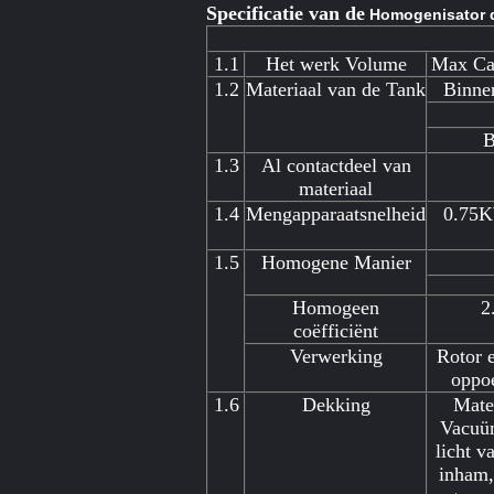
Specificatie van de
Homogenisator d
1.1
Het werk Volume
Max Ca
1.2
Materiaal van de Tank
Binne
B
1.3
Al contactdeel van
materiaal
1.4
Mengapparaatsnelheid
0.75K
1.5
Homogene Manier
Homogeen
2
coëfficiënt
Verwerking
Rotor e
oppo
1.6
Dekking
Mater
Vacuüm
licht v
inham,