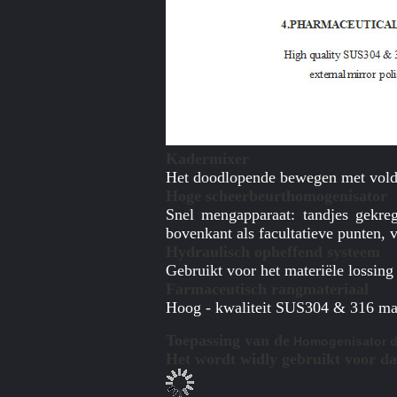
Kadermixer
Het doodlopende bewegen met vold
Hoge scheerbeurthomogenisator
Snel mengapparaat: tandjes gekre
bovenkant als facultatieve punten, 
Hydraulisch opheffend systeem
Gebruikt voor het materiële lossing
Farmaceutisch rangmateriaal
Hoog - kwaliteit SUS304 & 316 mate
Toepassing van de
Homogenisator d
Het wordt widly gebruikt voor da