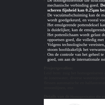
De homogeniserende die structuur
mechanische verbinding goed.
De
scheren fijnheid kan 0.25μm be
De vacuümafschuiming kan de mate
wordt goedgekeurd, en vooral voo
Het emulgerende pottendeksel ka
is duidelijker, kan de emulgerend
Het pottenlichaam wordt gelast do
oppoetsen goed, die volledig met
Volgens technologische vereisten
stoom hoofdzakelijk het verwarme
Om de controle van het geheel te 
goed, om aan de internationale n
Projectgevallen:
Leid ltem: zuig het homogeniseren 
de ionenwater, diverse waterinjecti
flessen automatische en halfautomat
stroomlijnen, enz.
Details van de
Homogenisator die e