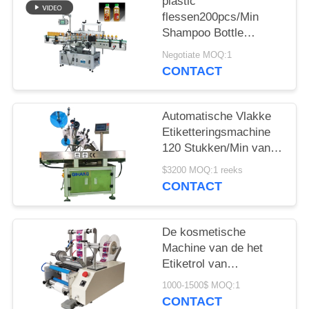
PRIVACY
plastic
flessen200pcs/Min
POLICY
Shampoo Bottle
Labelling Machine
Negotiate MOQ:1
sticker
CONTACT
etiketteringsmachine
Automatische Vlakke
Etiketteringsmachine
120 Stukken/Min van
220V
$3200 MOQ:1 reeks
CONTACT
De kosmetische
Machine van de het
Etiketrol van
Voedseljuice manual
1000-1500$ MOQ:1
bottle labeler semi Auto
CONTACT