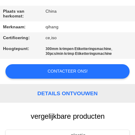
CONTACTEER
ONS
Plaats van
China
herkomst:
Merknaam:
qihang
NIEUWS
Certificering:
ce,iso
GEVALLEN
Hoogtepunt:
,
300mm krimpen Etiketteringsmachine
30pcs/min krimp Etiketteringsmachine
VERZOEK
CONTACTEER ONS!
OM
EEN
DETAILS ONTVOUWEN
CITAAT
vergelijkbare producten
SITEMAP