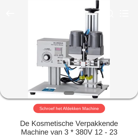
Qihang
Machinery
&
Equipment
Co.,
Ltd.
All
Rights
HUIS
Reserved.
PRODUCTEN
ONGEVEER
ONS
FABRIEKSREIS
Schroef het Afdekken Machine
KWALITEITSCONTROLE
De Kosmetische Verpakkende
Machine van 3 * 380V 12 - 23