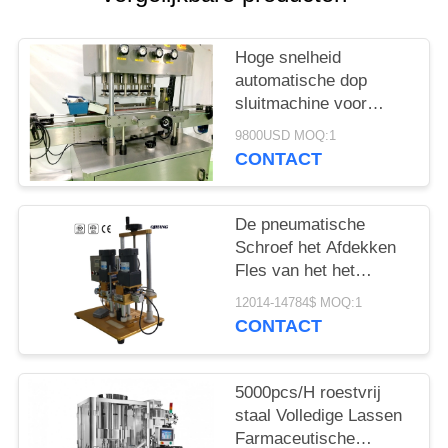
PRIVACY
POLICY
Hoge snelheid
automatische dop
sluitmachine voor
cosmetische
9800USD MOQ:1
drankflessen
CONTACT
De pneumatische
Schroef het Afdekken
Fles van het het
Druppelbuisjeparfum
12014-14784$ MOQ:1
van de Machine Semi
CONTACT
Automatische Desktop
5000pcs/H roestvrij
staal Volledige Lassen
Farmaceutische