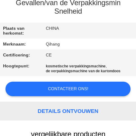
CONTACTEER
Gevallen/van de Verpakkingsmin
ONS
Snelheid
NIEUWS
Plaats van
CHINA
herkomst:
Merknaam:
Qihang
GEVALLEN
Certificering:
CE
Hoogtepunt:
,
VERZOEK
kosmetische verpakkingsmachine
de verpakkingsmachine van de kartondoos
OM
EEN
CONTACTEER ONS!
CITAAT
DETAILS ONTVOUWEN
SITEMAP
vergelijkbare producten