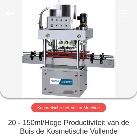
Qihang
Machinery
&
Equipment
Co.,
Ltd.
All
Rights
HUIS
Reserved.
PRODUCTEN
ONGEVEER
ONS
FABRIEKSREIS
Kosmetische het Vullen Machine
KWALITEITSCONTROLE
20 - 150ml/Hoge Productiviteit van de
Buis de Kosmetische Vullende