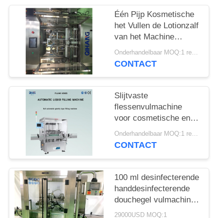
PRIVACY
POLICY
Één Pijp Kosmetische
het Vullen de Lotionzalf
van het Machine
Gezichtsreinigingsmiddel
Onderhandelbaar MOQ:1 reeks
CONTACT
Slijtvaste
flessenvulmachine
voor cosmetische en
pastaproducten met
Onderhandelbaar MOQ:1 reeks
waterolie, crème
CONTACT
100 ml desinfecterende
handdesinfecterende
douchegel vulmachine
continu
29000USD MOQ:1