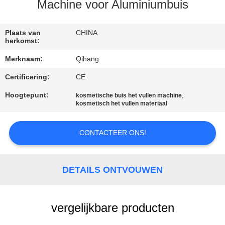
CONTACTEER
Machine voor Aluminiumbuis
ONS
Plaats van
CHINA
herkomst:
NIEUWS
Merknaam:
Qihang
Certificering:
CE
GEVALLEN
Hoogtepunt:
,
kosmetische buis het vullen machine
kosmetisch het vullen materiaal
VERZOEK
OM
CONTACTEER ONS!
EEN
CITAAT
DETAILS ONTVOUWEN
SITEMAP
vergelijkbare producten